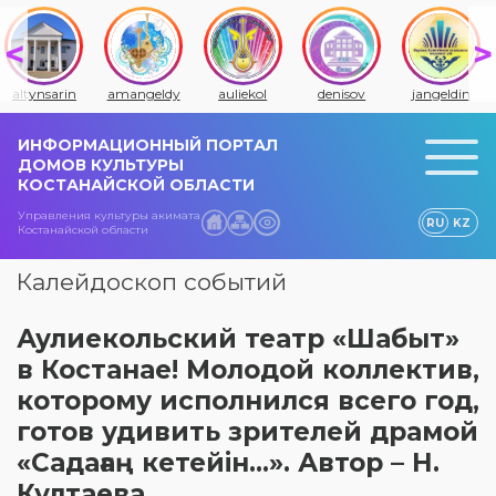
altynsarin
amangeldy
auliekol
denisov
jangeldin
ИНФОРМАЦИОННЫЙ ПОРТАЛ
ДОМОВ КУЛЬТУРЫ
КОСТАНАЙСКОЙ ОБЛАСТИ
Управления культуры акимата
RU
KZ
Костанайской области
Калейдоскоп событий
Аулиекольский театр «Шабыт»
в Костанае! Молодой коллектив,
которому исполнился всего год,
готов удивить зрителей драмой
«Садағаң кетейін…». Автор – Н.
Култаева.