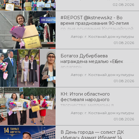
02.08.2026
#REPOST @kstnews.kz - Во
время празднования 90-летия
со дня основания Костанайской
области подвели итоги 38-го
Автор: г. Костанай дом культуры
фестиваля самодеятельного
01.08.2026
народного творчества
Ботагоз Дубирбаева
награждена медалью «Еңбек
ардагері»
Автор: г. Костанай дом культуры
01.08.2026
КН: Итоги областного
фестиваля народного
творчества: миллионы в
культуру
Автор: г. Костанай дом культуры
01.08.2026
В День города — солист ДК
«Мирас» Азамат Ибраев! 14