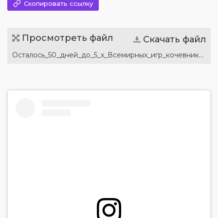
Скопировать ссылку
Просмотреть файл
Скачать файл
Осталось_50_дней_до_5_х_Всемирных_игр_кочевников.doc