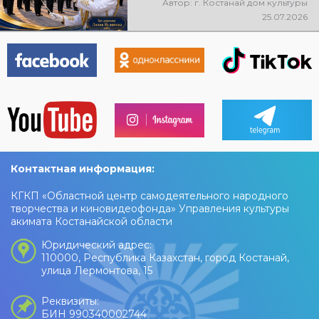
Автор: г. Костанай дом культуры
состоится праздничный
25.07.2026
концерт оркестра. Главный
дирижёр — Лилия Ислямова.
Вас ждут живая музыка, яркие
выступления и праздничное
настроение!
Контактная информация:
КГКП «Областной центр самодеятельного народного
творчества и киновидеофонда» Управления культуры
акимата Костанайской области
Юридический адрес:
110000, Республика Казахстан, город Костанай,
улица Лермонтова, 15
Реквизиты:
БИН 990340002744