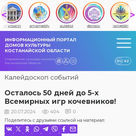
altynsarin
amangeldy
auliekol
denisov
jangeldin
ИНФОРМАЦИОННЫЙ ПОРТАЛ
ДОМОВ КУЛЬТУРЫ
КОСТАНАЙСКОЙ ОБЛАСТИ
Управления культуры акимата
RU
KZ
Костанайской области
Калейдоскоп событий
Осталось 50 дней до 5-х
Всемирных игр кочевников!
20.07.2024
404
0
Поделитесь с друзьями ссылкой на материал: