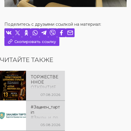
Поделитесь с друзьями ссылкой на материал:
Скопировать ссылку
ЧИТАЙТЕ ТАКЖЕ
ТОРЖЕСТВЕ
ННОЕ
ОТКРЫТИЕ
«АЛТЫН
07.08.2026
МИКРОФОН
– 2026»
#Заң_мен_тәрт
Приглашаем
іп
вас на
#Закон_и_по
торжественн
рядок
ую
05.08.2026
церемонию