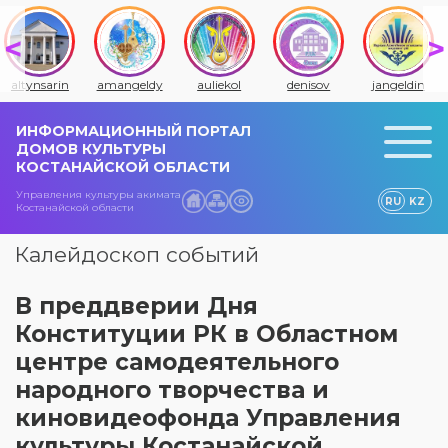
altynsarin
amangeldy
auliekol
denisov
jangeldin
ИНФОРМАЦИОННЫЙ ПОРТАЛ
ДОМОВ КУЛЬТУРЫ
КОСТАНАЙСКОЙ ОБЛАСТИ
Управления культуры акимата
RU
KZ
Костанайской области
Калейдоскоп событий
В преддверии Дня
Конституции РК в Областном
центре самодеятельного
народного творчества и
киновидеофонда Управления
культуры Костанайской