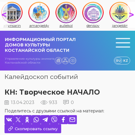
amangeldy
auliekol
denisov
jangeldin
jitiqara
ИНФОРМАЦИОННЫЙ ПОРТАЛ
ДОМОВ КУЛЬТУРЫ
КОСТАНАЙСКОЙ ОБЛАСТИ
Управления культуры акимата
RU
KZ
Костанайской области
Калейдоскоп событий
КН: Творческое НАЧАЛО
13.04.2023
933
0
Поделитесь с друзьями ссылкой на материал:
Скопировать ссылку