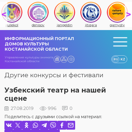
auliekol
denisov
jangeldin
jitiqara
qamysty
ИНФОРМАЦИОННЫЙ ПОРТАЛ
ДОМОВ КУЛЬТУРЫ
КОСТАНАЙСКОЙ ОБЛАСТИ
Управления культуры акимата
RU
KZ
Костанайской области
Другие конкурсы и фестивали
Узбекский театр на нашей
сцене
27.08.2019
996
0
Поделитесь с друзьями ссылкой на материал: