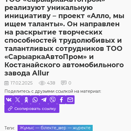
реализуют уникальную
инициативу – проект «Алло, мы
ищем таланты». Он направлен
на раскрытие творческих
способностей трудолюбивых и
талантливых сотрудников ТОО
«СарыаркаАвтоПром» и
Костанайского автомобильного
завода Allur
17.02.2025
438
0
Поделитесь с друзьями ссылкой на материал:
Скопировать ссылку
Жұмыс — білекте_өнер — жүректе
Теги: