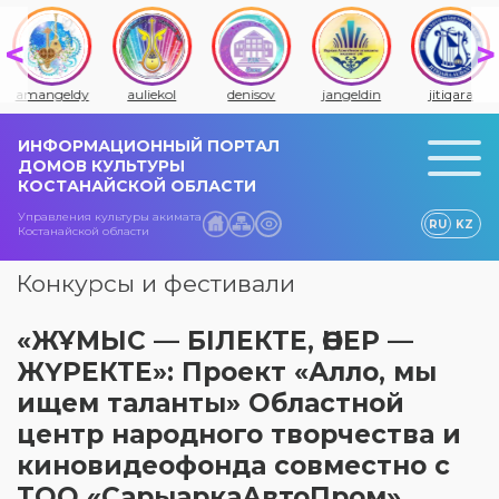
amangeldy
auliekol
denisov
jangeldin
jitiqara
ИНФОРМАЦИОННЫЙ ПОРТАЛ
ДОМОВ КУЛЬТУРЫ
КОСТАНАЙСКОЙ ОБЛАСТИ
Управления культуры акимата
RU
KZ
Костанайской области
Конкурсы и фестивали
«ЖҰМЫС — БІЛЕКТЕ, ӨНЕР —
ЖҮРЕКТЕ»: Проект «Алло, мы
ищем таланты» Областной
центр народного творчества и
киновидеофонда совместно с
ТОО «СарыаркаАвтоПром»