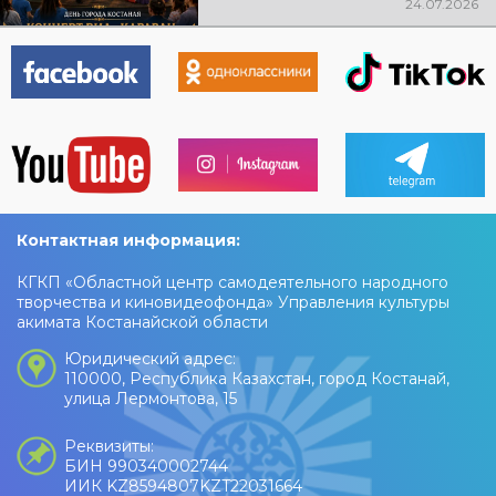
24.07.2026
ждут любимые песни, живая
музыка, яркие эмоции и
праздничное настроение!
Контактная информация:
КГКП «Областной центр самодеятельного народного
творчества и киновидеофонда» Управления культуры
акимата Костанайской области
Юридический адрес:
110000, Республика Казахстан, город Костанай,
улица Лермонтова, 15
Реквизиты:
БИН 990340002744
ИИК KZ8594807KZT22031664