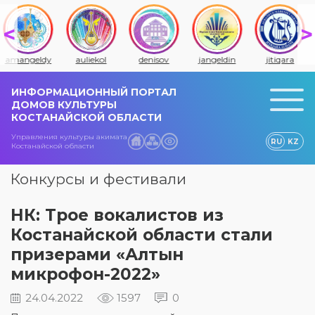
amangeldy
auliekol
denisov
jangeldin
jitiqara
ИНФОРМАЦИОННЫЙ ПОРТАЛ
ДОМОВ КУЛЬТУРЫ
КОСТАНАЙСКОЙ ОБЛАСТИ
Управления культуры акимата
RU
KZ
Костанайской области
Конкурсы и фестивали
НК: Трое вокалистов из
Костанайской области стали
призерами «Алтын
микрофон-2022»
24.04.2022
1597
0