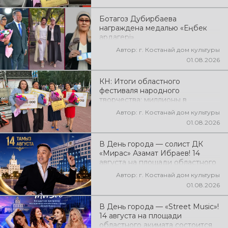
народного творчества
Ботагоз Дубирбаева
награждена медалью «Еңбек
ардагері»
Автор: г. Костанай дом культуры
01.08.2026
КН: Итоги областного
фестиваля народного
творчества: миллионы в
культуру
Автор: г. Костанай дом культуры
01.08.2026
В День города — солист ДК
«Мирас» Азамат Ибраев! 14
августа на площади областного
акимата состоится концертная
Автор: г. Костанай дом культуры
программа Азамата Ибраева!
01.08.2026
Вас ждут любимые песни,
яркое выступление, мощная
В День города — «Street Music»!
энергия и праздничное
14 августа на площади
настроение!
областного акимата состоится