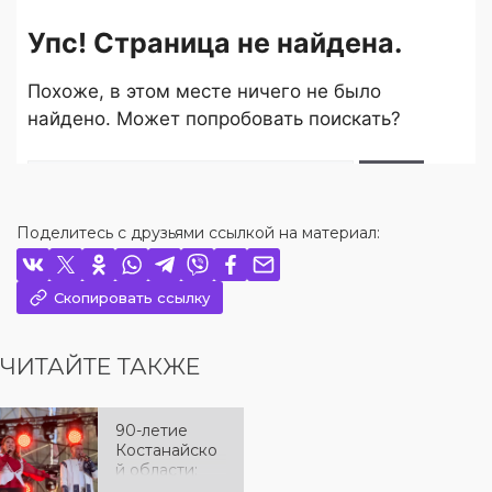
Поделитесь с друзьями ссылкой на материал:
Скопировать ссылку
ЧИТАЙТЕ ТАКЖЕ
90-летие
Костанайско
й области:
праздничный