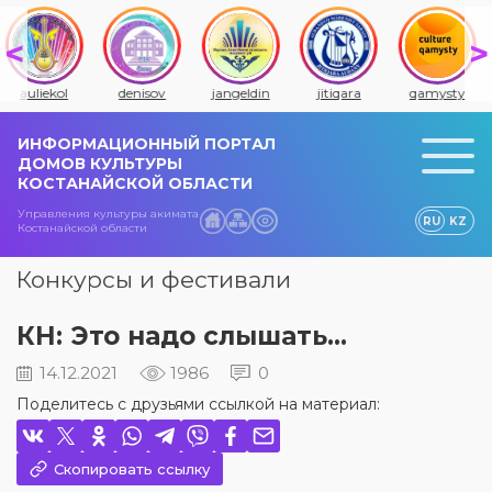
auliekol
denisov
jangeldin
jitiqara
qamysty
ИНФОРМАЦИОННЫЙ ПОРТАЛ
ДОМОВ КУЛЬТУРЫ
КОСТАНАЙСКОЙ ОБЛАСТИ
Управления культуры акимата
RU
KZ
Костанайской области
Конкурсы и фестивали
КН: Это надо слышать...
14.12.2021
1986
0
Поделитесь с друзьями ссылкой на материал:
Скопировать ссылку