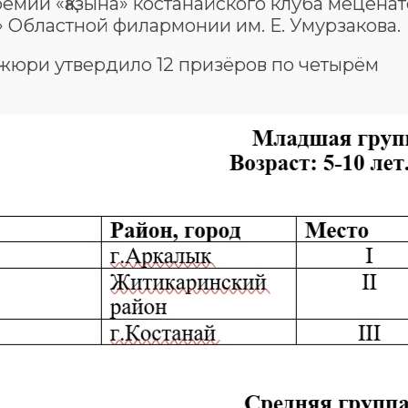
мии «Қазына» костанайского клуба меценат
 Областной филармонии им. Е. Умурзакова.
жюри утвердило 12 призёров по четырём