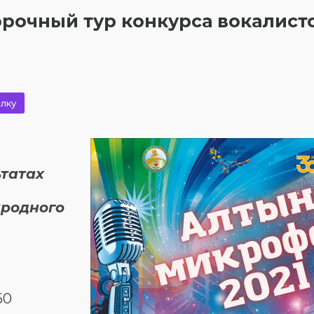
рочный тур конкурса вокалист
лку
ьтатах
ародного
60