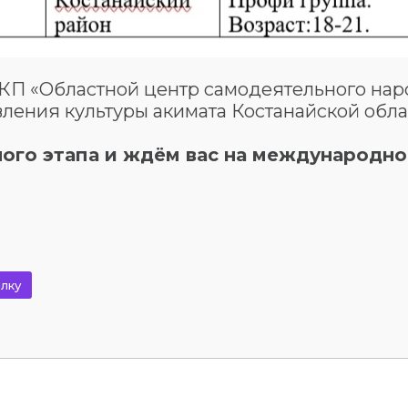
ГКП «Областной центр самодеятельного нар
вления культуры акимата Костанайской об
ого этапа и ждём вас на международн
лку