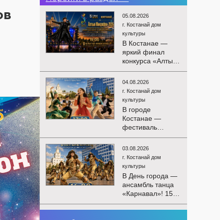
ов
05.08.2026
г. Костанай дом
культуры
В Костанае —
яркий финал
конкурса «Алтын
Микрофон-2026»!
15 августа
04.08.2026
состоятся
г. Костанай дом
церемония
культуры
награждения
В городе
победителей и
Костанае —
гала-концерт
фестиваль
Международного
детского
конкурса
творчества
вокалистов! Вас
03.08.2026
«Алтын дән»! 15
ждут яркие
г. Костанай дом
августа на
выступления
культуры
площади
лучших
В День города —
областного
исполнителей,
ансамбль танца
акимата
незабываемые
«Карнавал»! 15
состоится
эмоции и особая
августа на
фестиваль
праздничная
площади
«Алтын дән» с
02.08.2026