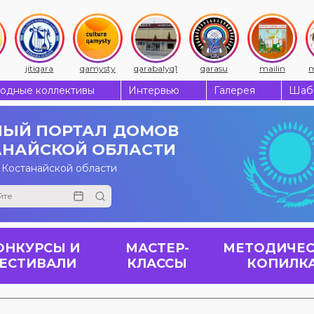
jitiqara
qamysty
qarabalyq1
qarasu
mailin
m
одные коллективы
Интервью
Галерея
Шабы
ЫЙ ПОРТАЛ
ДОМОВ
АНАЙСКОЙ ОБЛАСТИ
 Костанайской области
ОНКУРСЫ И
МАСТЕР-
МЕТОДИЧЕС
ЕСТИВАЛИ
КЛАССЫ
КОПИЛК