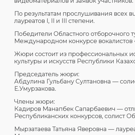
видеоматериалов и заявок участников.
По результатам прослушивания всех в
лауреатов I, II и III степени.
Победители Областного отборочного ту
Международном конкурсе вокалистов 
Жюри состоит из профессиональных ис
культуры и искусств Республики Казахс
Председатель жюри:
Абдулина Гульбану Султановна — соли
Е.Умурзакова.
Члены жюри:
Кадиров Манапбек Сапарбаевич — отл
Республиканских конкурсов, солист Об
Мырзатаева Татьяна Яверовна — лауреат