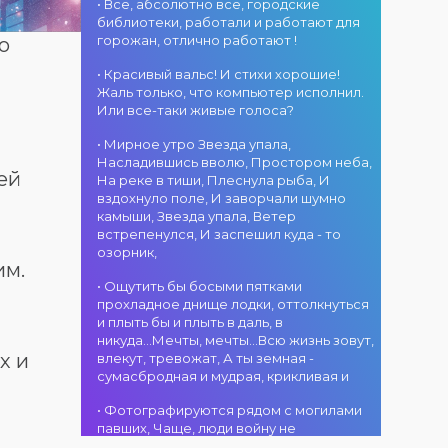
атмосфера!
областного
• Все, абсолютно все, городские
участием детских
г. Костанай дом
акимата
библиотеки, работали и работают для
творческих
культуры
состоится
горожан, отлично работают !
о
коллективов
В День города —
концертная
проекта «Даму
DJ-программа
программа
• Красивый вальс! И стихи хорошие!
бала»! Вас ждут
«MOVE &
ансамбля танца
Жаль только, что компьютер исполнил.
яркие
DANCE»! 14
«Карнавал»!
Или все-таки живые голоса?
выступления
августа на
Руководитель
02.08.2026
юных талантов,
площади
• Мирное утро Звезда упала,
ансамбля —
г. Костанай дом
прекрасные
областного
Насладившись вволю, Простором неба,
Шамиль
культуры
песни,
акимата
ей
На реке в тиши, Плеснула рыба, И
Фахрутдинов. Вас
Костанай
зажигательные
состоится
вздохнуло поле, И заворчали шумно
ждут зрелищные
завоевал Гран-
танцы и
праздничная DJ-
камыши, Звезда упала, Ветер
хореографические
при
праздничное
программа! Вас
встрепенулся, И заспешил куда - то
постановки, яркие
настроение!
ждут
озорник,
образы,
современные
01.08.2026
им.
зажигательные
музыкальные
г. Костанай дом
• Ощутить бы босыми пятками
ритмы и
хиты,
культуры
прохладное днище лодки, оттолкнуться
праздничное
зажигательные
#REPOST
и плыть бы и плыть в даль, в
настроение!
ритмы, мощная
@kstnews.kz - Во
никуда...Мечты, мечты...Всю жизнь зовут,
энергия и яркие
время
х и
влекут, тревожат, А ты земная -
эмоции!
празднования 90-
сумасбродная и мудрая, крикливая и
летия со дня
01.08.2026
основания
• Фотографируются рядом с могилами
г. Костанай дом
Костанайской
павших, Чаще, люди войну не
культуры
области подвели
познавшие... Что ж я поодаль стою и