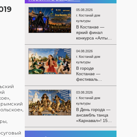
019
05.08.2026
г. Костанай дом
культуры
В Костанае —
яркий финал
конкурса «Алтын
Микрофон-2026»!
15 августа
04.08.2026
состоятся
г. Костанай дом
церемония
культуры
награждения
В городе
победителей и
Костанае —
гала-концерт
фестиваль
Международного
детского
льский
конкурса
творчества
ий
вокалистов! Вас
03.08.2026
«Алтын дән»! 15
ое»,
ждут яркие
г. Костанай дом
августа на
 Крымский
выступления
культуры
площади
ольское»,
лучших
В День города —
областного
исполнителей,
ансамбль танца
акимата
незабываемые
«Карнавал»! 15
ры,
состоится
эмоции и особая
августа на
фестиваль
праздничная
площади
досуговый
«Алтын дән» с
02.08.2026