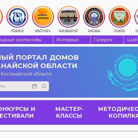
jitiqara
qamysty
qarabalyq1
qarasu
mailin
m
одные коллективы
Интервью
Галерея
Шабы
ЫЙ ПОРТАЛ
ДОМОВ
АНАЙСКОЙ ОБЛАСТИ
 Костанайской области
ОНКУРСЫ И
МАСТЕР-
МЕТОДИЧЕС
ЕСТИВАЛИ
КЛАССЫ
КОПИЛК