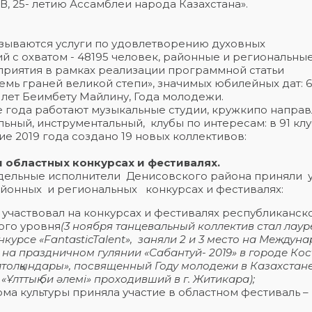
, 25- летию Ассамблеи народа Казахстана».
зываются услуги по удовлетворению духовных
 с охватом - 48195 человек, районные и региональны
приятия в рамках реализации программной статьи
мь граней великой степи», значимых юбилейных дат: 6
5 лет Беимбету Майлину, Года молодежи.
е года работают музыкальные студии, кружкипо напра
льный, инструментальный, клубы по интересам: в 91 кл
е 2019 года создано 19 новых коллективов:
 областных конкурсах и фестивалях.
тдельные исполнители Денисовского района приняли у
айонных и региональных конкурсах и фестивалях:
участвовал на конкурсах и фестивалях республиканско
ого уровня
(3 ноября танцевальный коллектив стал лаур
нкурсе «
FantasticTalent
»,
заняли 2 и 3 место на Междун
е на праздничном гулянии «Сабантуй- 2019» в городе Ко
толқындары», посвященный Году молодежи в Казахстане
Ұлттық би әлемі» проходивший в г. Житикара);
ма культуры приняла участие в областном фестиваль –