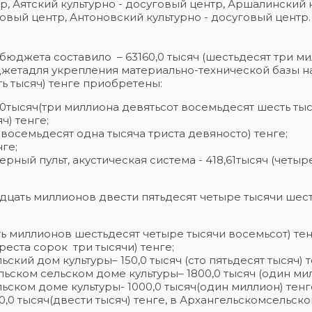
р, Аятский культурно - досуговый центр, Аршалинский 
говый центр, Антоновский культурно - досуговый центр.
юджета составило – 63160,0 тысяч (шестьдесят три м
юджетадля укрепления материально-технической базы 
ть тысяч) тенге приобретены:
тысяч(три миллиона девятьсот восемьдесят шесть тыся
ч) тенге;
 восемьдесят одна тысяча триста девяносто) тенге;
нге;
ный пульт, акустическая система - 418,61тысяч (четыр
адцать миллионов двести пятьдесят четыре тысячи шест
ь миллионов шестьдесят четыре тысячи восемьсот) тен
реста сорок три тысячи) тенге;
кий дом культуры– 150,0 тысяч (сто пятьдесят тысяч) т
ьском сельском доме культуры– 1800,0 тысяч (один ми
ьском доме культуры- 1000,0 тысяч(один миллион) тенге
,0 тысяч(двести тысяч) тенге, в Архангельскомсельско