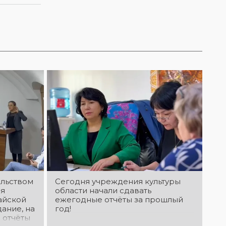
PROSTO
Қостанай»!
ORCHESTRA! 15
Приглашаем всех
августа NE
на праздничную
PROSTO
концертную
ORCHESTRA
программу!
выступит на
праздничном
концерте,
посвящённом
Дню города!
@ne_prosto_orchestra
ельством
Сегодня учреждения культуры
ия
области начали сдавать
айской
ежегодные отчёты за прошлый
дание, на
год!
 отчёты