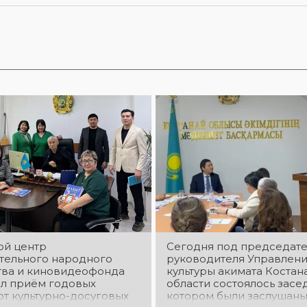
ой центр
Сегодня под председат
тельного народного
руководителя Управлен
тва и киновидеофонда
культуры акимата Костан
л приём годовых
области состоялось засе
от культурно-досуговых
котором были заслушаны