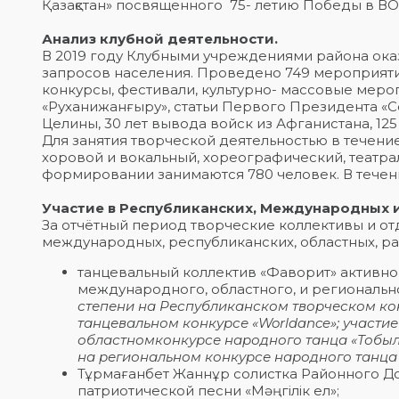
Қазақстан» посвященного 75- летию Победы в ВОВ
Анализ клубной деятельности.
В 2019 году Клубными учреждениями района ока
запросов населения. Проведено 749 мероприятий
конкурсы, фестивали, культурно- массовые меро
«Руханижанғыру», статьи Первого Президента «Се
Целины, 30 лет вывода войск из Афганистана, 12
Для занятия творческой деятельностью в течени
хоровой и вокальный, хореографический, театра
формировании занимаются 780 человек. В течени
Участие в Республиканских, Международных и
За отчётный период творческие коллективы и о
международных, республиканских, областных, р
танцевальный коллектив «Фаворит» активно 
международного, областного, и региональн
степени на Республиканском творческом ко
танцевальном конкурсе «
Worldance
»; участи
областномконкурсе народного танца «Тобыл
на
региональном конкурсе народного танца «
Тұрмағанбет Жаннұр солистка Районного До
патриотической песни «Мәңгілік ел»;