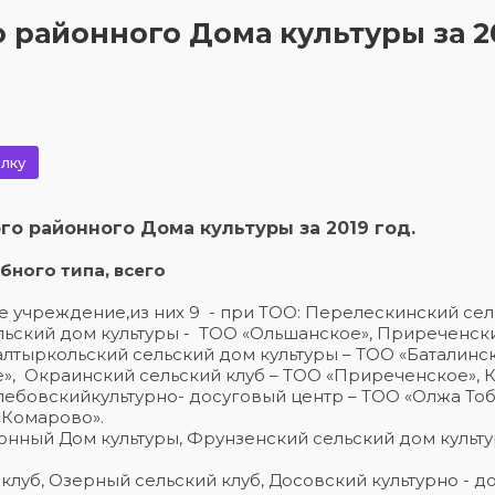
 районного Дома культуры за 2
лку
о районного Дома культуры за 2019 год.
бного типа, всего
е учреждение,из них 9 - при ТОО: Перелескинский се
льский дом культуры - ТОО «Ольшанское», Приреченск
лтыркольский сельский дом культуры – ТОО «Баталинск
е», Окраинский сельский клуб – ТОО «Приреченское»,
Глебовскийкультурно- досуговый центр – ТОО «Олжа Тоб
«Комарово».
нный Дом культуры, Фрунзенский сельский дом культу
 клуб, Озерный сельский клуб, Досовский культурно - 