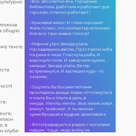
атмосфера!
областного
культурно
• Все, абсолютно все, городские
участием детских
г. Костанай дом
акимата
библиотеки, работали и работают для
творческих
культуры
состоится
горожан, отлично работают !
коллективов
В День города —
концертная
проекта «Даму
DJ-программа
программа
• Красивый вальс! И стихи хорошие!
иллиона
бала»! Вас ждут
«MOVE &
ансамбля танца
Жаль только, что компьютер исполнил.
на общую
яркие
DANCE»! 14
«Карнавал»!
Или все-таки живые голоса?
выступления
августа на
Руководитель
02.08.2026
юных талантов,
площади
• Мирное утро Звезда упала,
ансамбля —
г. Костанай дом
ч) тенге;
прекрасные
областного
Насладившись вволю, Простором неба,
Шамиль
культуры
песни,
акимата
На реке в тиши, Плеснула рыба, И
Фахрутдинов. Вас
Костанай
зажигательные
состоится
вздохнуло поле, И заворчали шумно
ждут зрелищные
завоевал Гран-
танцы и
праздничная DJ-
камыши, Звезда упала, Ветер
хореографические
при
праздничное
программа! Вас
еста
встрепенулся, И заспешил куда - то
постановки, яркие
настроение!
ждут
озорник,
образы,
современные
01.08.2026
зажигательные
музыкальные
г. Костанай дом
ьсот)
• Ощутить бы босыми пятками
ритмы и
хиты,
культуры
прохладное днище лодки, оттолкнуться
праздничное
зажигательные
#REPOST
и плыть бы и плыть в даль, в
настроение!
ритмы, мощная
@kstnews.kz - Во
ге;
никуда...Мечты, мечты...Всю жизнь зовут,
энергия и яркие
время
влекут, тревожат, А ты земная -
эмоции!
празднования 90-
енге;
сумасбродная и мудрая, крикливая и
летия со дня
ллион
01.08.2026
основания
, в
• Фотографируются рядом с могилами
г. Костанай дом
Костанайской
павших, Чаще, люди войну не
м клубе-
культуры
области подвели
познавшие... Что ж я поодаль стою и