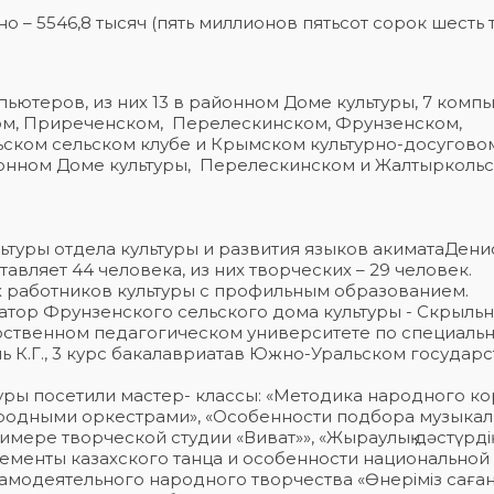
 – 5546,8 тысяч (пять миллионов пятьсот сорок шесть 
ютеров, из них 13 в районном Доме культуры, 7 комп
ом, Приреченском, Перелескинском, Фрунзенском,
ьском сельском клубе и Крымском культурно-досугово
онном Доме культуры, Перелескинском и Жалтырколь
льтуры отдела культуры и развития языков акиматаДен
авляет 44 человека, из них творческих – 29 человек.
их работников культуры с профильным образованием.
затор Фрунзенского сельского дома культуры - Скрыль
дарственном педагогическом университете по специаль
 К.Г., 3 курс бакалавриатав Южно-Уральском государ
уры посетили мастер- классы: «Методика народного к
народными оркестрами», «Особенности подбора музыка
имере творческой студии «Виват»», «Жыраулық дәстүрді
Элементы казахского танца и особенности национальной
амодеятельного народного творчества «Өнеріміз саған