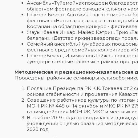
Ансамбль «Түйемойнақ» поощрен благодарс
областном фестивале самодеятельного народ
Газезов Бекзат, Алгожин Талгат отмечены 
фестивале«Нағыз қазақ – қазақ, нағыз қазақ-
Костанай на областном конкурс - фестивале
Жауынбаева Инкар, Майер Кэтрин, Трио «Та
балапан», «Детство яркий звездопад» посв
Семейный ансамбль Жумабаевых поощрены 
фестивале среди семейных коллективов «Кре
ГазезовБекзат, ИлимжановТайжан поощрены
әуендері- степные напевы» в рамках прогр
Методическая и редакционно-издательская д
Проведены районные семинары культработников
Послание Президента РК К.К. Токаева от 2 
основа стабильности и процветания Казахст
Совещание работников культуры по итогам
МОН РК № 448 от 14 октября и МКС РК № 27
взаимодействия МОН РК, МКС и местных исп
В ноябре 2019 года проводилась индивидуа
учреждений с целью оказания методической
2020 год.