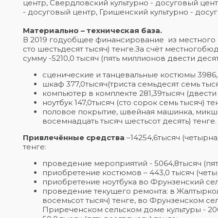
центр, Свердловский культурно - досуговый цент
- досуговый центр, Гришенский культурно - досу
Материально – техническая база.
В 2019 годуобщее финансирование из местного б
сто шестьдесят тысяч) тенге.За счёт местногоб
сумму -5210,0 тысяч (пять миллионов двести деся
сценические и танцевальные костюмы 3986,0
шкаф 377,0тысяч(триста семьдесят семь тыся
компьютер в комплекте 281,39тысяч (двести
ноутбук 147,0тысяч (сто сорок семь тысяч) те
половое покрытие, швейная машинка, микшер
восемнадцать тысяч шестьсот десять) тенге.
Привлечённые средства
–14254,6тысяч (четырн
тенге:
проведение мероприятий - 5064,8тысяч (пят
приобретение костюмов – 443,0 тысяч (четы
приобретение ноутбука во Фрунзенский сельс
проведение текущего ремонта: в Жалтыркол
восемьсот тысяч) тенге, во Фрунзенском сел
Приреченском сельском доме культуры - 200