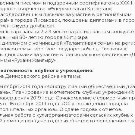
твенным письмом и подарочным сертификатом в ХХХІІІ
ного творчества «Өнеріміз саған Қазақстан»;
благодарственным письмом за участие в региональном
домбыра!» в городе Лисаковск, поощрены дипломами в гор
 «Ұлттықмұра-домбыра»;
мшылар» заняли 2 и 3 место на регианальном конкурсе
ященный 80- летию города Житикара;
дипломом с номинацией «Талантливая семья» на реги
пкая семья- крепкое государство!» в г. Лисаковск;
 дипломами за участие в региональном фестивале «Д
аммы «Рухани жаңғыру».
еятельность клубного учреждения:
 Денисовского района на темы:
сентября 2019 года «Конструктивный общественный диа
ана». Планирование и отчетность клубных учреждений;
 завершения 2019 года. Ознакомление с совместным п
5 от 16 октября 2019 года «Об утверждении Порядка
олнительных органов». О сдаче годовых отчетов.
льная работа с культорганизаторами сельских клубных
 помощи по сдаче годовых отчетов и составлению пл