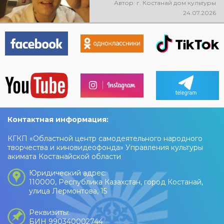
Автор: г. Костанай дом культуры
@xcialem
24.07.2026
Контактная информация:
КГКП «Областной центр самодеятельного народного
творчества и киновидеофонда» Управления культуры
акимата Костанайской области
Юридический адрес:
110000, Республика Казахстан, город Костанай,
улица Лермонтова, 15
Реквизиты:
БИН 990340002744