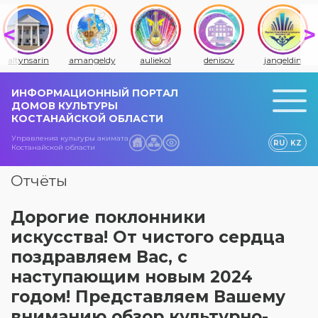
altynsarin
amangeldy
auliekol
denisov
jangeldin
ИНФОРМАЦИОННЫЙ ПОРТАЛ
ДОМОВ КУЛЬТУРЫ
КОСТАНАЙСКОЙ ОБЛАСТИ
Управления культуры акимата
RU
KZ
Костанайской области
Отчёты
Дорогие поклонники
искусства! От чистого сердца
поздравляем Вас, с
наступающим новым 2024
годом! Представляем Вашему
вниманию обзор культурно-