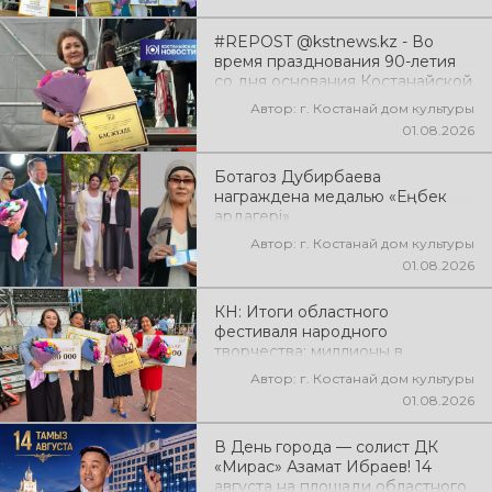
#REPOST @kstnews.kz - Во
время празднования 90-летия
со дня основания Костанайской
области подвели итоги 38-го
Автор: г. Костанай дом культуры
фестиваля самодеятельного
01.08.2026
народного творчества
Ботагоз Дубирбаева
награждена медалью «Еңбек
ардагері»
Автор: г. Костанай дом культуры
01.08.2026
КН: Итоги областного
фестиваля народного
творчества: миллионы в
культуру
Автор: г. Костанай дом культуры
01.08.2026
В День города — солист ДК
«Мирас» Азамат Ибраев! 14
августа на площади областного