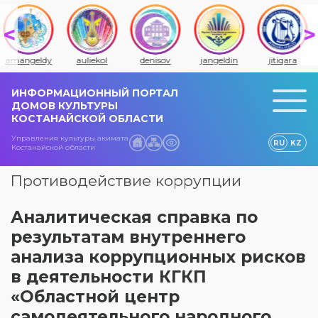
auliekol
denisov
jangeldin
jitiqara
qamysty
ИНФОРМАЦИОННЫЙ ПОРТАЛ
ДОМОВ КУЛЬТУРЫ
КОСТАНАЙСКОЙ ОБЛАСТИ
Управления культуры акимата
RU
KZ
Костанайской области
Противодействие коррупции
Аналитическая справка по
результатам внутреннего
анализа коррупционных рисков
в деятельности КГКП
«Областной центр
самодеятельного народного