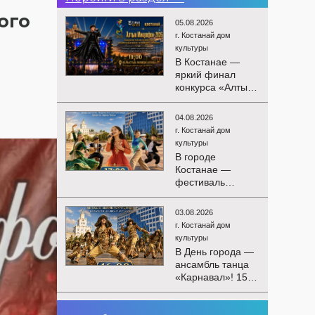
ого
05.08.2026
г. Костанай дом
культуры
В Костанае —
яркий финал
конкурса «Алтын
Микрофон-2026»!
15 августа
04.08.2026
состоятся
г. Костанай дом
церемония
культуры
награждения
В городе
победителей и
Костанае —
гала-концерт
фестиваль
Международного
детского
конкурса
творчества
вокалистов! Вас
03.08.2026
«Алтын дән»! 15
ждут яркие
г. Костанай дом
августа на
выступления
культуры
площади
лучших
В День города —
областного
исполнителей,
ансамбль танца
акимата
незабываемые
«Карнавал»! 15
состоится
эмоции и особая
августа на
фестиваль
праздничная
площади
«Алтын дән» с
02.08.2026