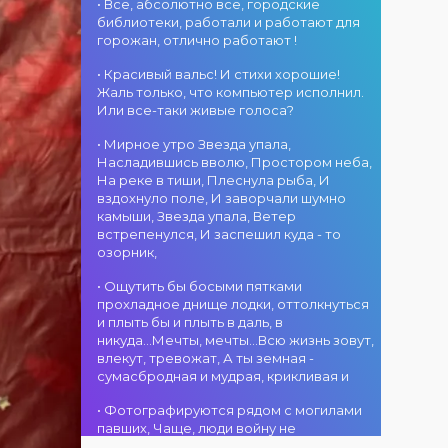
атмосфера!
областного
• Все, абсолютно все, городские
участием детских
г. Костанай дом
акимата
библиотеки, работали и работают для
творческих
культуры
состоится
горожан, отлично работают !
коллективов
В День города —
концертная
проекта «Даму
DJ-программа
программа
• Красивый вальс! И стихи хорошие!
бала»! Вас ждут
«MOVE &
ансамбля танца
Жаль только, что компьютер исполнил.
яркие
DANCE»! 14
«Карнавал»!
Или все-таки живые голоса?
выступления
августа на
Руководитель
02.08.2026
юных талантов,
площади
• Мирное утро Звезда упала,
ансамбля —
г. Костанай дом
прекрасные
областного
Насладившись вволю, Простором неба,
Шамиль
культуры
песни,
акимата
На реке в тиши, Плеснула рыба, И
Фахрутдинов. Вас
Костанай
зажигательные
состоится
вздохнуло поле, И заворчали шумно
ждут зрелищные
завоевал Гран-
танцы и
праздничная DJ-
камыши, Звезда упала, Ветер
хореографические
при
праздничное
программа! Вас
встрепенулся, И заспешил куда - то
постановки, яркие
настроение!
ждут
озорник,
образы,
современные
01.08.2026
зажигательные
музыкальные
г. Костанай дом
• Ощутить бы босыми пятками
ритмы и
хиты,
культуры
прохладное днище лодки, оттолкнуться
праздничное
зажигательные
#REPOST
и плыть бы и плыть в даль, в
настроение!
ритмы, мощная
@kstnews.kz - Во
никуда...Мечты, мечты...Всю жизнь зовут,
энергия и яркие
время
влекут, тревожат, А ты земная -
эмоции!
празднования 90-
сумасбродная и мудрая, крикливая и
летия со дня
01.08.2026
основания
• Фотографируются рядом с могилами
г. Костанай дом
Костанайской
павших, Чаще, люди войну не
культуры
области подвели
познавшие... Что ж я поодаль стою и