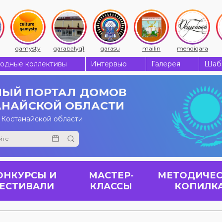
qamysty
qarabalyq1
qarasu
mailin
mendiqara
одные коллективы
Интервью
Галерея
Шабы
ЫЙ ПОРТАЛ
ДОМОВ
АНАЙСКОЙ ОБЛАСТИ
 Костанайской области
ОНКУРСЫ И
МАСТЕР-
МЕТОДИЧЕС
ЕСТИВАЛИ
КЛАССЫ
КОПИЛК