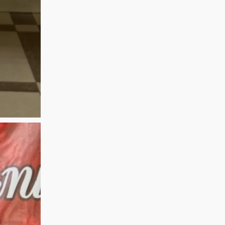
PROSTO
Қостанай»!
ORCHESTRA! 15
Приглашаем всех
августа NE
на праздничную
PROSTO
концертную
ORCHESTRA
программу!
выступит на
праздничном
концерте,
посвящённом
Дню города!
@ne_prosto_orchestra