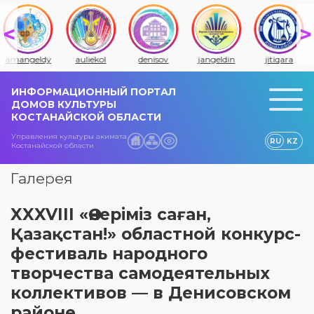
amangeldy
auliekol
denisov
jangeldin
jitiqara
ИНФОРМАЦИОННЫЙ ПОРТАЛ
ДОМОВ КУЛЬТУРЫ
КОСТАНАЙСКОЙ ОБЛАСТИ
Управления культуры акимата
RU
KZ
Костанайской области
Галерея
XXXVIII «Өнеріміз саған,
Қазақстан!» областной конкурс-
фестиваль народного
творчества самодеятельных
коллективов — в Денисовском
районе