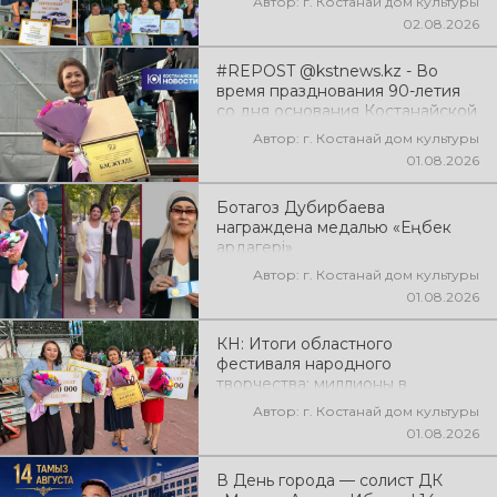
Автор: г. Костанай дом культуры
02.08.2026
#REPOST @kstnews.kz - Во
время празднования 90-летия
со дня основания Костанайской
области подвели итоги 38-го
Автор: г. Костанай дом культуры
фестиваля самодеятельного
01.08.2026
народного творчества
Ботагоз Дубирбаева
награждена медалью «Еңбек
ардагері»
Автор: г. Костанай дом культуры
01.08.2026
КН: Итоги областного
фестиваля народного
творчества: миллионы в
культуру
Автор: г. Костанай дом культуры
01.08.2026
В День города — солист ДК