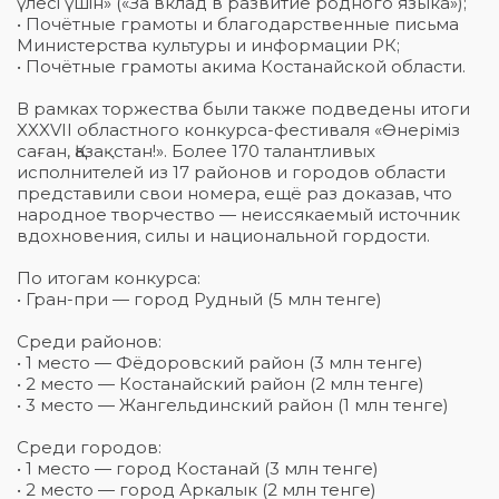
үлесі үшін» («За вклад в развитие родного языка»);
• Почётные грамоты и благодарственные письма
Министерства культуры и информации РК;
• Почётные грамоты акима Костанайской области.
В рамках торжества были также подведены итоги
XXXVII областного конкурса-фестиваля «Өнеріміз
саған, Қазақстан!». Более 170 талантливых
исполнителей из 17 районов и городов области
представили свои номера, ещё раз доказав, что
народное творчество — неиссякаемый источник
вдохновения, силы и национальной гордости.
По итогам конкурса:
• Гран-при — город Рудный (5 млн тенге)
Среди районов:
• 1 место — Фёдоровский район (3 млн тенге)
• 2 место — Костанайский район (2 млн тенге)
• 3 место — Жангельдинский район (1 млн тенге)
Среди городов:
• 1 место — город Костанай (3 млн тенге)
• 2 место — город Аркалык (2 млн тенге)