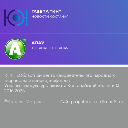
ГАЗЕТА “КН”
НОВОСТИ КОСТАНАЯ
АЛАУ
ТВ КАНАЛ КОСТАНАЯ
КГКП «Областной центр самодеятельного народного
творчества и киновидеофонда»
Управления культуры акимата Костанайской области ©
2016-2026
Сайт разработан в «
SmartSite
»