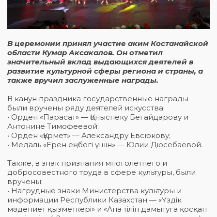
В церемонии принял участие аким Костанайской
области Кумар Аксакалов. Он отметил
значительный вклад выдающихся деятелей в
развитие культурной сферы региона и страны, а
также вручил заслуженные награды.
В канун праздника государственные награды
были вручены ряду деятелей искусства:
• Орден «Парасат» — Қоныспеку Бегайдарову и
Антонине Тимофеевой;
• Орден «Құрмет» — Александру Евсюкову;
• Медаль «Ерен еңбегі үшін» — Юлии Дюсебаевой.
Также, в знак признания многолетнего и
добросовестного труда в сфере культуры, были
вручены:
• Нагрудные знаки Министерства культуры и
информации Республики Казахстан — «Үздік
мәдениет қызметкері» и «Ана тілін дамытуға қосқан