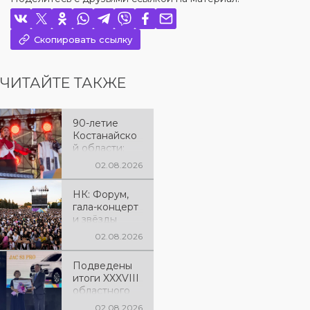
Скопировать ссылку
ЧИТАЙТЕ ТАКЖЕ
90-летие
Костанайско
й области:
праздничный
02.08.2026
вечер,
наполненный
НК: Форум,
песнями и
гала-концерт
яркими
и звёзды
впечатления
эстрады: как
ми
02.08.2026
отметили 90-
летие
Подведены
Костанайско
итоги XXXVIII
й области
областного
смотра-
02.08.2026