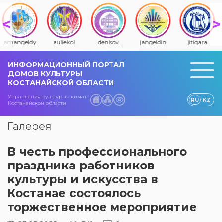
amangeldy
auliekol
denisov
jangeldin
jitiqara
ИНФОРМАЦИОННЫЙ ПОРТАЛ
ДОМОВ КУЛЬТУРЫ
КОСТАНАЙСКОЙ ОБЛАСТИ
Управления культуры акимата
RU
KZ
Костанайской области
Галерея
В честь профессионального
праздника работников
культуры и искусства в
Костанае состоялось
торжественное мероприятие