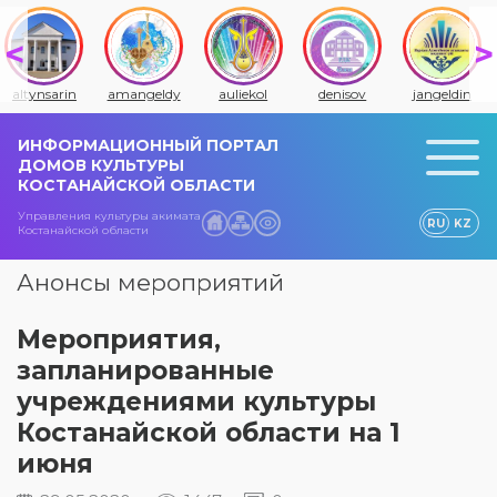
altynsarin
amangeldy
auliekol
denisov
jangeldin
ИНФОРМАЦИОННЫЙ ПОРТАЛ
ДОМОВ КУЛЬТУРЫ
КОСТАНАЙСКОЙ ОБЛАСТИ
Управления культуры акимата
RU
KZ
Костанайской области
Анонсы мероприятий
Мероприятия,
запланированные
учреждениями культуры
Костанайской области на 1
июня