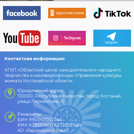
музыка, яркие эмоции и
праздничное настроение!
Контактная информация:
КГКП «Областной центр самодеятельного народного
творчества и киновидеофонда» Управления культуры
акимата Костанайской области
Юридический адрес:
110000, Республика Казахстан, город Костанай,
улица Лермонтова, 15
Реквизиты:
БИН 990340002744
ИИК KZ8594807KZT22031664
АО «Евразийский банк»