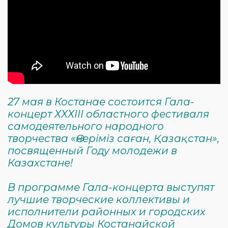
27 мая в Костанае состоится Гала-
концерт ХХХIIІ областного фестиваля
самодеятельного народного
творчества «Өнеріміз саған, Қазақстан»,
посвященный Году молодежи в
Казахстане!
В программе Гала-концерта выступят
лучшие творческие коллективы и
исполнители районных и городских
Домов культуры Костанайской