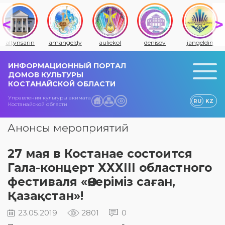
altynsarin
amangeldy
auliekol
denisov
jangeldin
ИНФОРМАЦИОННЫЙ ПОРТАЛ
ДОМОВ КУЛЬТУРЫ
КОСТАНАЙСКОЙ ОБЛАСТИ
Управления культуры акимата
RU
KZ
Костанайской области
Анонсы мероприятий
27 мая в Костанае состоится
Гала-концерт ХХХIIІ областного
фестиваля «Өнеріміз саған,
Қазақстан»!
23.05.2019
2801
0