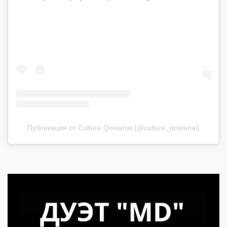
Публикация от Culture Qostanai (@culture_qostanai)