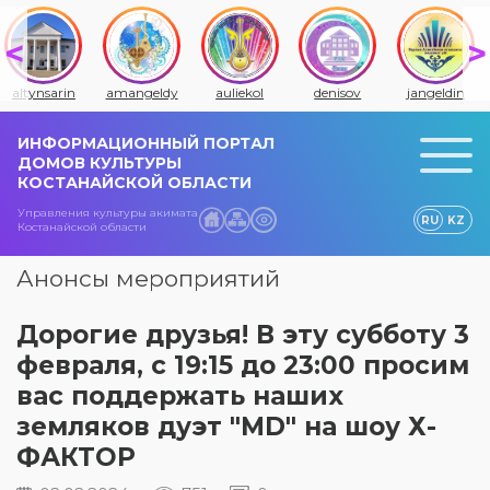
altynsarin
amangeldy
auliekol
denisov
jangeldin
ИНФОРМАЦИОННЫЙ ПОРТАЛ
ДОМОВ КУЛЬТУРЫ
КОСТАНАЙСКОЙ ОБЛАСТИ
Управления культуры акимата
RU
KZ
Костанайской области
Анонсы мероприятий
Дорогие друзья! В эту субботу 3
февраля, с 19:15 до 23:00 просим
вас поддержать наших
земляков дуэт "MD" на шоу Х-
ФАКТОР