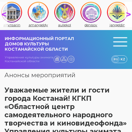
altynsarin
amangeldy
auliekol
denisov
jangeldin
ИНФОРМАЦИОННЫЙ ПОРТАЛ
ДОМОВ КУЛЬТУРЫ
КОСТАНАЙСКОЙ ОБЛАСТИ
Управления культуры акимата
RU
KZ
Костанайской области
Анонсы мероприятий
Уважаемые жители и гости
города Костанай! КГКП
«Областной центр
самодеятельного народного
творчества и киновидеофонда»
Управления культуры акимата