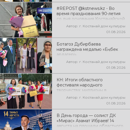
#REPOST @kstnews.kz - Во
время празднования 90-летия
со дня основания Костанайской
области подвели итоги 38-го
Автор: г. Костанай дом культуры
фестиваля самодеятельного
01.08.2026
народного творчества
Ботагоз Дубирбаева
награждена медалью «Еңбек
ардагері»
Автор: г. Костанай дом культуры
01.08.2026
КН: Итоги областного
фестиваля народного
творчества: миллионы в
культуру
Автор: г. Костанай дом культуры
01.08.2026
В День города — солист ДК
«Мирас» Азамат Ибраев! 14
августа на площади областного