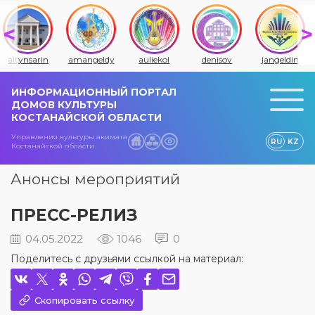
altynsarin
amangeldy
auliekol
denisov
jangeldin
ИНФОРМАЦИОННЫЙ ПОРТАЛ
ДОМОВ КУЛЬТУРЫ
КОСТАНАЙСКОЙ ОБЛАСТИ
Управления культуры акимата
RU
KZ
Костанайской области
Анонсы мероприятий
ПРЕСС-РЕЛИЗ
04.05.2022
1046
0
Поделитесь с друзьями ссылкой на материал:
Скопировать ссылку