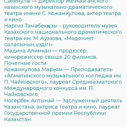
Сакенулы — директор Жезказганского
казахского музыкально-драматического
театра имени С. Кожамкулова, актёр театра
и кино.
Наргиз Тамабекқызы – руководитель музея
Казахского национального драматического
театра им. М. Ауэзова, «Мәдениет
саласының үздігі».
Мадина Алимкан — продюсер,
кинорежиссер свыше 20 фильмов.
Почетные гости:
Кожамкулова Марьям — Преподаватель
«Алматинского музыкального колледжа им.
П. Чайковского», лауреат Среднеазиатского
Международного конкурса им. П.
Чайковского.
Ногербек Алтынай — Заслуженный деятель
Казахстана, актриса театра и кино, лауреат
Государственной премии Республики
Казахстан.