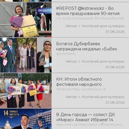
#REPOST @kstnews.kz - Во
время празднования 90-летия
со дня основания Костанайской
области подвели итоги 38-го
Автор: г. Костанай дом культуры
фестиваля самодеятельного
01.08.2026
народного творчества
Ботагоз Дубирбаева
награждена медалью «Еңбек
ардагері»
Автор: г. Костанай дом культуры
01.08.2026
КН: Итоги областного
фестиваля народного
творчества: миллионы в
культуру
Автор: г. Костанай дом культуры
01.08.2026
В День города — солист ДК
«Мирас» Азамат Ибраев! 14
августа на площади областного