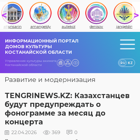
altynsarin
amangeldy
auliekol
denisov
jangeldin
ИНФОРМАЦИОННЫЙ ПОРТАЛ
ДОМОВ КУЛЬТУРЫ
КОСТАНАЙСКОЙ ОБЛАСТИ
Управления культуры акимата
RU
KZ
Костанайской области
Развитие и модернизация
TENGRINEWS.KZ: Казахстанцев
будут предупреждать о
фонограмме за месяц до
концерта
22.04.2026
369
0