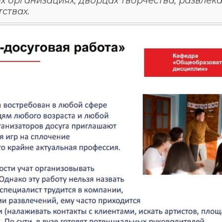
ых организациях, дворцах творчества, развлек
тствах.