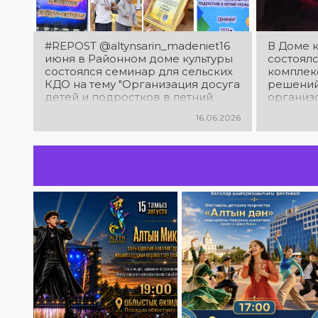
#REPOST @altynsarin_madeniet16
В Доме к
июня в Районном доме культуры
состоялс
состоялся семинар для сельских
комплек
КДО на тему "Организация досуга
решений 
детей и подростков в летний
организ
период"
Инжини
16.06.2026