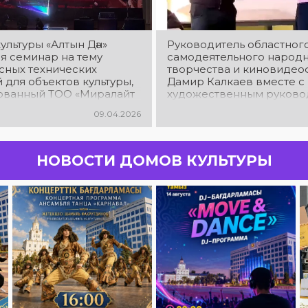
ультуры «Алтын Дән»
Руководитель областног
я семинар на тему
самодеятельного народ
сных технических
творчества и киновиде
для объектов культуры,
Дамир Калкаев вместе с
ованный ТОО «Миралайт
художественным руково
ринг»
центра Қуанышем Жарк
09.04.2026
посетили Жуковский сел
клуб Костанайского райо
ходе визита состоялась в
генеральным директоро
НОВОСТИ ДОМОВ КУЛЬТУРЫ
«Аян-озат» Валерием
Розумовичем