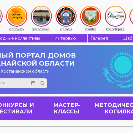
qamysty
qarabalyq1
qarasu
mailin
mendiqara
одные коллективы
Интервью
Галерея
Шабы
ЫЙ ПОРТАЛ
ДОМОВ
АНАЙСКОЙ ОБЛАСТИ
 Костанайской области
ОНКУРСЫ И
МАСТЕР-
МЕТОДИЧЕС
ЕСТИВАЛИ
КЛАССЫ
КОПИЛК