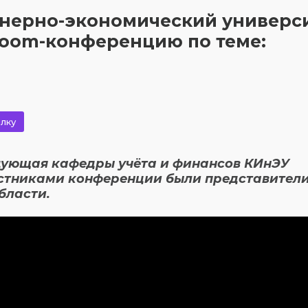
енерно-экономический универс
Zoom-конференцию по теме:
лку
ующая кафедры учёта и финансов КИнЭУ
астниками конференции были представител
бласти.