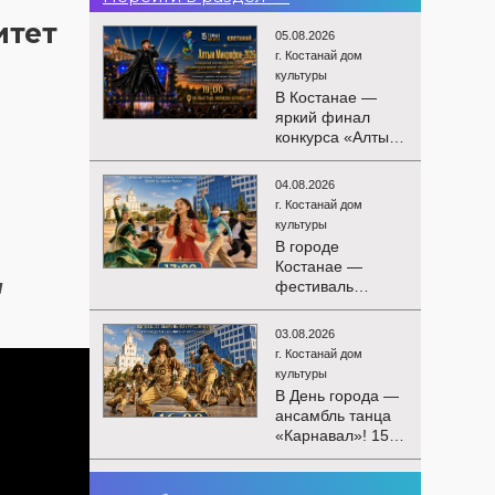
итет
05.08.2026
г. Костанай дом
культуры
В Костанае —
яркий финал
конкурса «Алтын
Микрофон-2026»!
15 августа
04.08.2026
состоятся
г. Костанай дом
церемония
культуры
награждения
В городе
победителей и
Костанае —
гала-концерт
и
фестиваль
Международного
детского
конкурса
творчества
вокалистов! Вас
03.08.2026
«Алтын дән»! 15
ждут яркие
г. Костанай дом
августа на
выступления
культуры
площади
лучших
В День города —
областного
исполнителей,
ансамбль танца
акимата
незабываемые
«Карнавал»! 15
состоится
эмоции и особая
августа на
фестиваль
праздничная
площади
«Алтын дән» с
02.08.2026