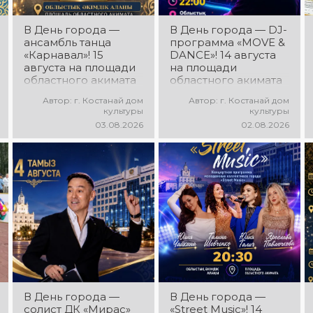
В День города —
В День города — DJ-
ансамбль танца
программа «MOVE &
«Карнавал»! 15
DANCE»! 14 августа
августа на площади
на площади
областного акимата
областного акимата
состоится
состоится
Автор: г. Костанай дом
Автор: г. Костанай дом
концертная
праздничная DJ-
культуры
культуры
программа
программа! Вас ждут
03.08.2026
02.08.2026
ансамбля танца
современные
«Карнавал»!
музыкальные хиты,
Руководитель
зажигательные
ансамбля — Шамиль
ритмы, мощная
Фахрутдинов. Вас
энергия и яркие
ждут зрелищные
эмоции!
хореографические
постановки, яркие
образы,
зажигательные
ритмы и
праздничное
настроение!
В День города —
В День города —
солист ДК «Мирас»
«Street Music»! 14