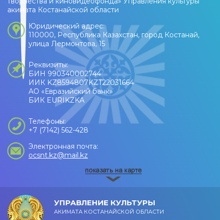
творчества и киновидеофонда» Управления культуры
акимата Костанайской области
Юридический адрес:
110000, Республика Казахстан, город Костанай,
улица Лермонтова, 15
Реквизиты:
БИН 990340002744
ИИК KZ8594807KZT22031664
АО «Евразийский банк»
БИК EURIKZKA
Телефоны:
+7 (7142) 562-428
Электронная почта:
ocsnt.kz@mail.kz
УПРАВЛЕНИЕ КУЛЬТУРЫ
АКИМАТА КОСТАНАЙСКОЙ ОБЛАСТИ