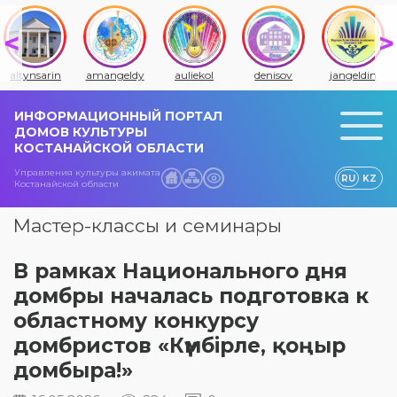
altynsarin
amangeldy
auliekol
denisov
jangeldin
ИНФОРМАЦИОННЫЙ ПОРТАЛ
ДОМОВ КУЛЬТУРЫ
КОСТАНАЙСКОЙ ОБЛАСТИ
Управления культуры акимата
RU
KZ
Костанайской области
Мастер-классы и семинары
В рамках Национального дня
домбры началась подготовка к
областному конкурсу
домбристов «Күмбірле, қоңыр
домбыра!»