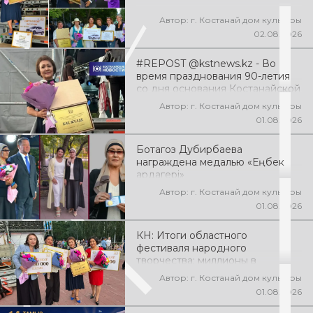
Автор: г. Костанай дом культуры
02.08.2026
#REPOST @kstnews.kz - Во
время празднования 90-летия
со дня основания Костанайской
области подвели итоги 38-го
Автор: г. Костанай дом культуры
фестиваля самодеятельного
01.08.2026
народного творчества
Ботагоз Дубирбаева
награждена медалью «Еңбек
ардагері»
Автор: г. Костанай дом культуры
01.08.2026
КН: Итоги областного
фестиваля народного
творчества: миллионы в
культуру
Автор: г. Костанай дом культуры
01.08.2026