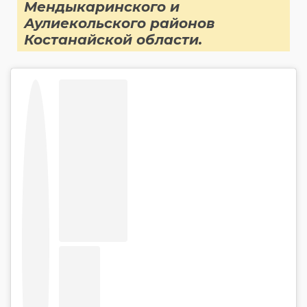
Мендыкаринского и
Аулиекольского районов
Костанайской области.