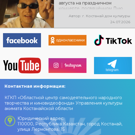
августа на праздничном
концерте, посвящённом Дню
города, выступит ALEM!
Автор: г. Костанай дом культуры
@xcialem
24.07.2026
Контактная информация:
КГКП «Областной центр самодеятельного народного
творчества и киновидеофонда» Управления культуры
акимата Костанайской области
Юридический адрес:
110000, Республика Казахстан, город Костанай,
улица Лермонтова, 15