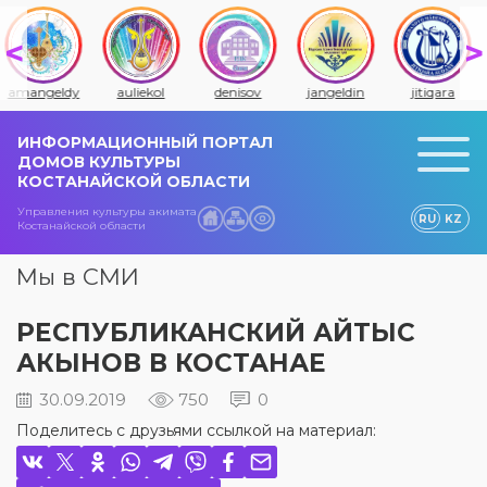
amangeldy
auliekol
denisov
jangeldin
jitiqara
ИНФОРМАЦИОННЫЙ ПОРТАЛ
ДОМОВ КУЛЬТУРЫ
КОСТАНАЙСКОЙ ОБЛАСТИ
Управления культуры акимата
RU
KZ
Костанайской области
Мы в СМИ
РЕСПУБЛИКАНСКИЙ АЙТЫС
АКЫНОВ В КОСТАНАЕ
30.09.2019
750
0
Поделитесь с друзьями ссылкой на материал: