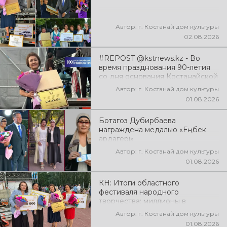
эмоции!
Автор: г. Костанай дом культуры
02.08.2026
#REPOST @kstnews.kz - Во
время празднования 90-летия
со дня основания Костанайской
области подвели итоги 38-го
Автор: г. Костанай дом культуры
фестиваля самодеятельного
01.08.2026
народного творчества
Ботагоз Дубирбаева
награждена медалью «Еңбек
ардагері»
Автор: г. Костанай дом культуры
01.08.2026
КН: Итоги областного
фестиваля народного
творчества: миллионы в
культуру
Автор: г. Костанай дом культуры
01.08.2026