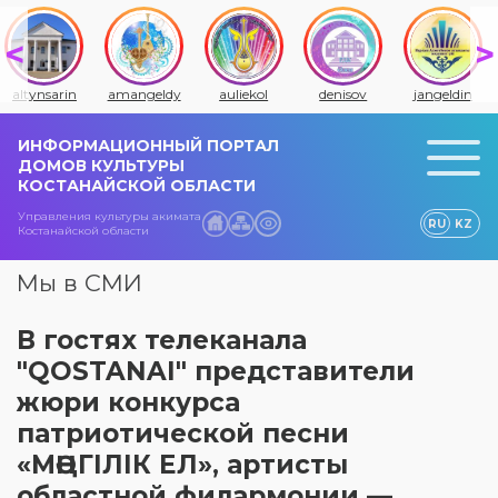
altynsarin
amangeldy
auliekol
denisov
jangeldin
ИНФОРМАЦИОННЫЙ ПОРТАЛ
ДОМОВ КУЛЬТУРЫ
КОСТАНАЙСКОЙ ОБЛАСТИ
Управления культуры акимата
RU
KZ
Костанайской области
Мы в СМИ
В гостях телеканала
"QOSTANAI" представители
жюри конкурса
патриотической песни
«МӘҢГІЛІК ЕЛ», артисты
областной филармонии —