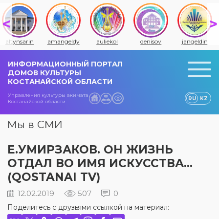
altynsarin
amangeldy
auliekol
denisov
jangeldin
ИНФОРМАЦИОННЫЙ ПОРТАЛ
ДОМОВ КУЛЬТУРЫ
КОСТАНАЙСКОЙ ОБЛАСТИ
Управления культуры акимата
RU
KZ
Костанайской области
Мы в СМИ
Е.УМИРЗАКОВ. ОН ЖИЗНЬ
ОТДАЛ ВО ИМЯ ИСКУССТВА…
(QOSTANAI TV)
12.02.2019
507
0
Поделитесь с друзьями ссылкой на материал: