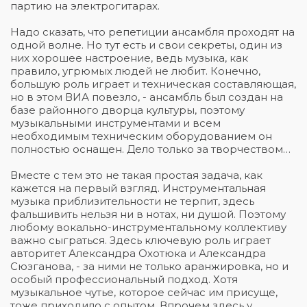
партию на электрогитарах.
Надо сказать, что репетиции ансамбля проходят на
одной волне. Но тут есть и свои секреты, один из
них хорошее настроение, ведь музыка, как
правило, угрюмых людей не любит. Конечно,
большую роль играет и техническая составляющая,
но в этом ВИА повезло, - ансамбль был создан на
базе районного дворца культуры, поэтому
музыкальными инструментами и всем
необходимым техническим оборудованием он
полностью оснащен. Дело только за творчеством…
Вместе с тем это не такая простая задача, как
кажется на первый взгляд. Инструментальная
музыка приблизительности не терпит, здесь
фальшивить нельзя ни в нотах, ни душой. Поэтому
любому вокально-инструментальному коллективу
важно сыграться. Здесь ключевую роль играет
авторитет Александра Охотюка и Александра
Сюзганова, - за ними не только аранжировка, но и
особый профессиональный подход. Хотя
музыкальное чутье, которое сейчас им присуще,
тоже приходило с опытом. Впрочем здесь у