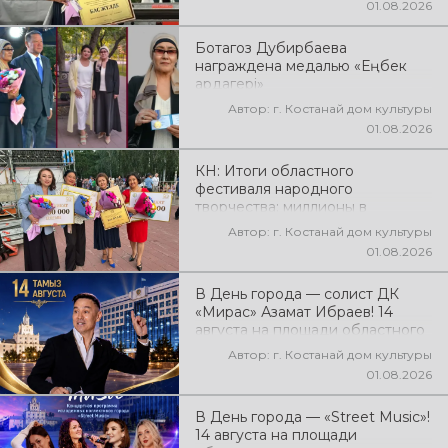
01.08.2026
народного творчества
Ботагоз Дубирбаева
награждена медалью «Еңбек
ардагері»
Автор: г. Костанай дом культуры
01.08.2026
КН: Итоги областного
фестиваля народного
творчества: миллионы в
культуру
Автор: г. Костанай дом культуры
01.08.2026
В День города — солист ДК
«Мирас» Азамат Ибраев! 14
августа на площади областного
акимата состоится концертная
Автор: г. Костанай дом культуры
программа Азамата Ибраева!
01.08.2026
Вас ждут любимые песни,
яркое выступление, мощная
В День города — «Street Music»!
энергия и праздничное
14 августа на площади
настроение!