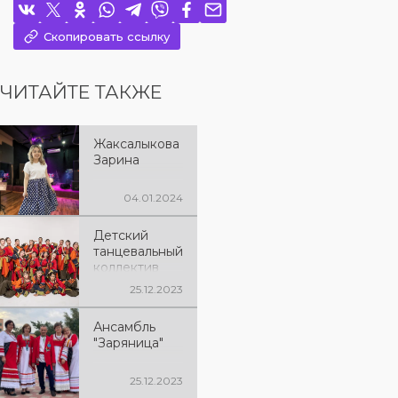
Скопировать ссылку
ЧИТАЙТЕ ТАКЖЕ
Жаксалыкова
Зарина
04.01.2024
Детский
танцевальный
коллектив
"ТұМар",
25.12.2023
руководитель
Жаксыбаева
Ансамбль
Нагима
"Заряница"
Муратовна
25.12.2023