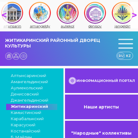
altynsarin
amangeldy
auliekol
denisov
jangeldin
ЖИТИКАРИНСКИЙ РАЙОННЫЙ ДВОРЕЦ
КУЛЬТУРЫ
RU
KZ
Алтынсаринский
ИНФОРМАЦИОННЫЙ ПОРТАЛ
Амангельдинский
Аулиекольский
Денисовский
Джангельдинский
Житикаринский
Наши артисты
Камыстинский
Карабалыкский
Карасуский
Костанайский
"Народные" коллективы
Б. Майлин