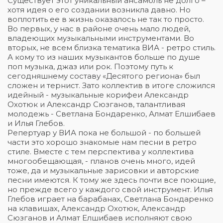
Существует этот уникальный ансамбль не долго –
хотя идея о его создании возникла давно. Но
воплотить ее в жизнь оказалось не так то просто.
Во первых, у нас в районе очень мало людей,
владеющих музыкальными инструментами. Во
вторых, не всем близка тематика ВИА - ретро стиль.
А кому то из наших музыкантов больше по душе
поп музыка, джаз или рок. Поэтому путь к
сегодняшнему составу «Десятого региона» был
сложен и тернист. Зато коллектив в итоге сложился
идейный - музыкальные корифеи Александр
Охотюк и Александр Сюзганов, талантливая
молодежь - Светлана Бондаренко, Алмат Елшибаев
и Илья Глебов.
Репертуар у ВИА пока не большой - по большей
части это хорошо знакомые нам песни в ретро
стиле. Вместе с тем перспектива у коллектива
многообещающая, - планов очень много, идей
тоже, да и музыкальные зарисовки и авторские
песни имеются. К тому же здесь почти все поющие,
но прежде всего у каждого свой инструмент. Илья
Глебов играет на барабанах, Светлана Бондаренко
на клавишах, Александр Охотюк, Александр
Сюзганов и Алмат Елшибаев исполняют свою