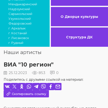
Мендыкаринский
Наурзумский
Сарыкольский
О Дворце культуры
Узункольский
Федоровский
г. Аркалык
г. Костанай
Структура ДК
г. Лисаковск
г. Рудный
Наши артисты
ВИА "10 регион"
25.12.2023
853
0
Поделитесь с друзьями ссылкой на материал:
Скопировать ссылку