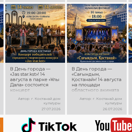
любимые песни,
яркое выступление,
мощная энергия и
праздничное
настроение!
В День города —
В День города —
«Jas star.kst»! 14
«Сағындым,
августа в парке «Ұлы
Қостанай»! 14 августа
Дала» состоится
на площади
концерт
областного акимата
победителей
состоится
Автор: г. Костанай дом
Автор: г. Костанай дом
городского
музыкальный
культуры
культуры
творческого
фестиваль песен о
27.07.2026
26.07.2026
конкурса «Jas
городе «Сағындым,
star.kst»! Вас ждут
Қостанай»! Вас ждут
яркие выступления
прекрасные песни о
молодых талантов,
родном городе,