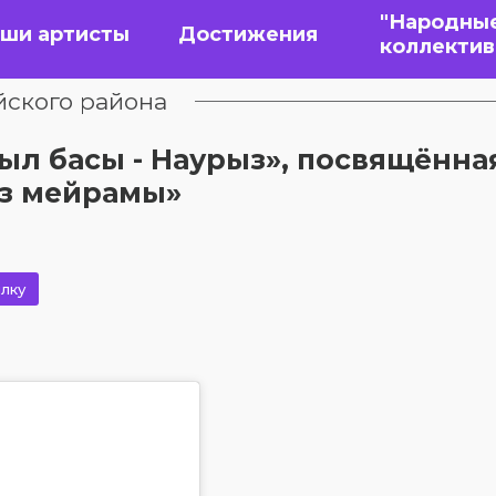
"Народны
ши артисты
Достижения
коллекти
йского района
л басы - Наурыз», посвящённа
ыз мейрамы»
лку