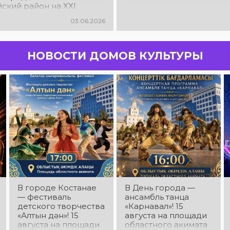
ский район на XXI
родном детско-
03.06.2026
ом фестивале дружбы и
ва «Солнечный круг –
НОВОСТИ ДОМОВ КУЛЬТУРЫ
В городе Костанае
В День города —
— фестиваль
ансамбль танца
детского творчества
«Карнавал»! 15
«Алтын дән»! 15
августа на площади
августа на площади
областного акимата