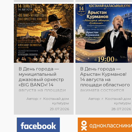
фестиваля
самодеятельного
народного
творчества
В День города —
В День города —
муниципальный
Арыстан Курманов!
джазовый оркестр
14 августа на
«BIG BAND»! 14
площади областного
августа на площади
акимата состоится
областного акимата
концертная
Автор: г. Костанай дом
Автор: г. Костанай дом
состоится концерт
программа
культуры
культуры
муниципального
Арыстана
29.07.2026
28.07.2026
джазового оркестра
Курманова
«BIG BAND»!
«Айналдым атыңнан,
Руководитель
Қостанай»! Вас ждут
оркестра —
любимые песни,