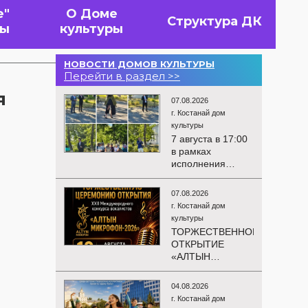
е"
О Доме
Структура ДК
вы
культуры
НОВОСТИ ДОМОВ КУЛЬТУРЫ
Перейти в раздел >>
я
07.08.2026
г. Костанай дом
культуры
7 августа в 17:00
в рамках
исполнения
показателей КРІ в
соответствии с
07.08.2026
утверждённым
г. Костанай дом
планом
культуры
состоялся
ТОРЖЕСТВЕННОЕ
выездной концерт
ОТКРЫТИЕ
посвященной
«АЛТЫН
экологической
МИКРОФОН –
акции «Таза
2026»
Казахстан». в
04.08.2026
Приглашаем вас
Мендыкаринский
г. Костанай дом
на