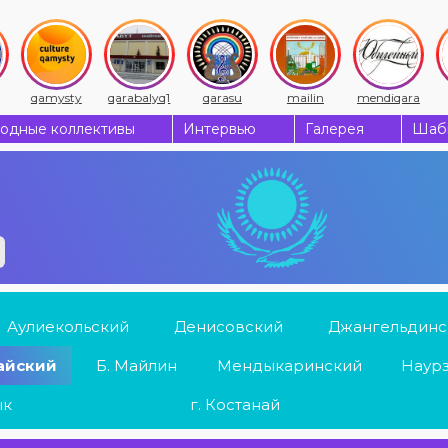
qamysty
qarabalyq1
qarasu
mailin
mendiqara
одные коллективы
Интервью
Галерея
Шабы
Аулиекольский
Денисовский
Джангельдинс
айский
Б. Майлин
Мендыкаринский
Наур
ык
г. Костанай