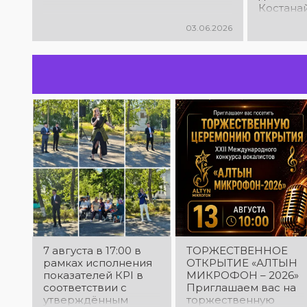
Костанай
Междуна
03.06.2026
юношеск
творчест
2026»
7 августа в 17:00 в
ТОРЖЕСТВЕННОЕ
рамках исполнения
ОТКРЫТИЕ «АЛТЫН
показателей КРІ в
МИКРОФОН – 2026»
соответствии с
Приглашаем вас на
утверждённым
торжественную