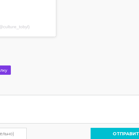
culture_tobyl)
лку
ОТПРАВИТ