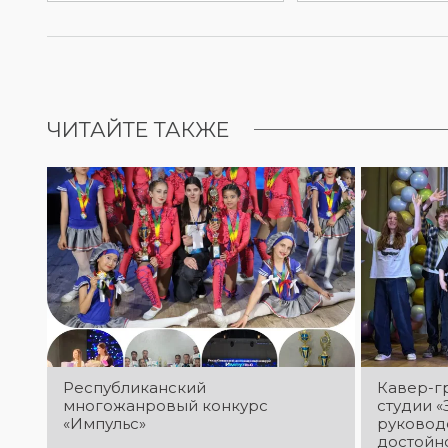
ЧИТАЙТЕ ТАКЖЕ
Республиканский
Кавер-г
многожанровый конкурс
студии «
«Импульс»
руковод
достойн