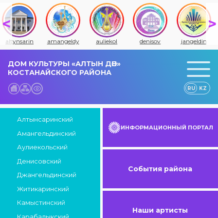
altynsarin
amangeldy
auliekol
denisov
jangeldin
ДОМ КУЛЬТУРЫ «АЛТЫН ДӘН»
КОСТАНАЙСКОГО РАЙОНА
RU
KZ
Алтынсаринский
ИНФОРМАЦИОННЫЙ ПОРТАЛ
Амангельдинский
Аулиекольский
Денисовский
События района
Джангельдинский
Житикаринский
Камыстинский
Наши артисты
Карабалыкский