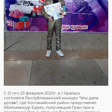
С 21 пго 23 февряля 2020г. в г.Уральск
состоялся Республиканский конкурс "Ұлы дала
ұрпағы", где Костанайский район представлял
Абильмансур Едрес, получивший Гран-при и