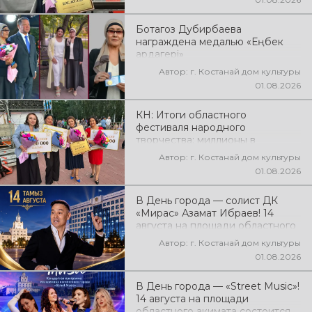
народного творчества
Ботагоз Дубирбаева
награждена медалью «Еңбек
ардагері»
Автор: г. Костанай дом культуры
01.08.2026
КН: Итоги областного
фестиваля народного
творчества: миллионы в
культуру
Автор: г. Костанай дом культуры
01.08.2026
В День города — солист ДК
«Мирас» Азамат Ибраев! 14
августа на площади областного
акимата состоится концертная
Автор: г. Костанай дом культуры
программа Азамата Ибраева!
01.08.2026
Вас ждут любимые песни,
яркое выступление, мощная
В День города — «Street Music»!
энергия и праздничное
14 августа на площади
настроение!
областного акимата состоится