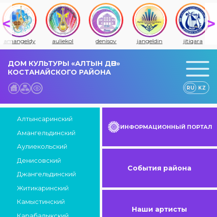
amangeldy
auliekol
denisov
jangeldin
jitiqara
ДОМ КУЛЬТУРЫ «АЛТЫН ДӘН»
КОСТАНАЙСКОГО РАЙОНА
RU
KZ
Алтынсаринский
ИНФОРМАЦИОННЫЙ ПОРТАЛ
Амангельдинский
Аулиекольский
Денисовский
События района
Джангельдинский
Житикаринский
Камыстинский
Наши артисты
Карабалыкский