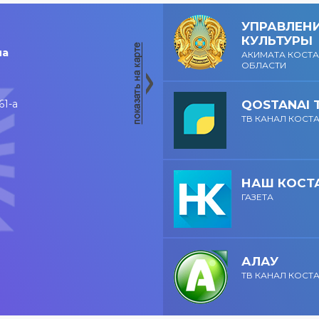
мощная энергия и
праздничная
праздничное
атмосфера!
УПРАВЛЕН
настроение!
КУЛЬТУРЫ
на
АКИМАТА КОСТ
ОБЛАСТИ
61-а
QOSTANAI 
ТВ КАНАЛ КОСТ
НАШ КОСТ
ГАЗЕТА
АЛАУ
ТВ КАНАЛ КОСТ