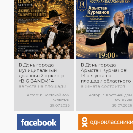
самодеятельного
народного
творчества
В День города —
В День города —
муниципальный
Арыстан Курманов!
джазовый оркестр
14 августа на
«BIG BAND»! 14
площади областного
августа на площади
акимата состоится
областного акимата
концертная
Автор: г. Костанай дом
Автор: г. Костанай дом
состоится концерт
программа
культуры
культуры
муниципального
Арыстана
29.07.2026
28.07.2026
джазового оркестра
Курманова
«BIG BAND»!
«Айналдым атыңнан,
Руководитель
Қостанай»! Вас ждут
оркестра —
любимые песни,
заслуженный
яркое выступление