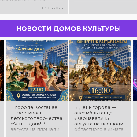
родном детско-
03.06.2026
ом фестивале дружбы и
ва «Солнечный круг –
НОВОСТИ ДОМОВ КУЛЬТУРЫ
В городе Костанае
В День города —
— фестиваль
ансамбль танца
детского творчества
«Карнавал»! 15
«Алтын дән»! 15
августа на площади
августа на площади
областного акимата
областного акимата
состоится