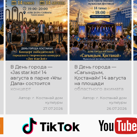
яркое выступление,
мощная энергия и
праздничное
настроение!
В День города —
В День города —
«Jas star.kst»! 14
«Сағындым,
августа в парке «Ұлы
Қостанай»! 14 августа
Дала» состоится
на площади
концерт
областного акимата
победителей
состоится
Автор: г. Костанай дом
Автор: г. Костанай дом
городского
музыкальный
культуры
культуры
творческого
фестиваль песен о
27.07.2026
26.07.2026
конкурса «Jas
городе «Сағындым,
star.kst»! Вас ждут
Қостанай»! Вас ждут
яркие выступления
прекрасные песни о
молодых талантов,
родном городе,
современные песни,
яркие выступления и