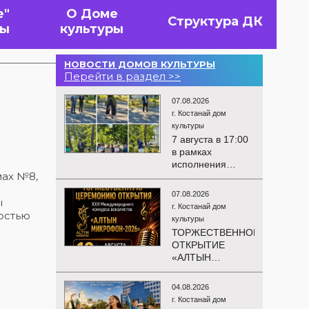
е"
О Доме
Структура ДК
вы
культуры
НОВОСТИ ДОМОВ КУЛЬТУРЫ
Перейти в раздел >>
07.08.2026
г. Костанай дом
культуры
7 августа в 17:00
в рамках
исполнения
мах №8,
показателей КРІ в
соответствии с
07.08.2026
ы
утверждённым
г. Костанай дом
планом
остью
культуры
состоялся
й
ТОРЖЕСТВЕННОЕ
выездной концерт
ОТКРЫТИЕ
посвященной
«АЛТЫН
экологической
МИКРОФОН –
акции «Таза
2026»
Казахстан». в
04.08.2026
Приглашаем вас
Мендыкаринский
г. Костанай дом
на