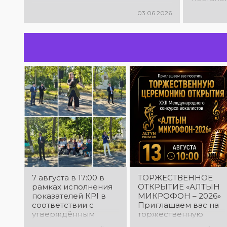
Междуна
03.06.2026
юношеск
творчест
2026»
7 августа в 17:00 в
ТОРЖЕСТВЕННОЕ
рамках исполнения
ОТКРЫТИЕ «АЛТЫН
показателей КРІ в
МИКРОФОН – 2026»
соответствии с
Приглашаем вас на
утверждённым
торжественную
планом состоялся
церемонию