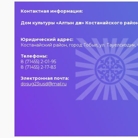
деятель РК
и праздничное
Александр Евсюков.
настроение!
Контактная информация:
Музыкальный
руководитель-
Дом культуры «Алтын дән» Костанайского райо
аранжировщик —
Геннадий Стаканов.
Вас ждут живая
Юридический адрес:
музыка, яркие
Костанайский район, город Тобыл, ул. Тауелсиздик, 
джазовые
композиции и
Телефоны:
особая праздничная
8 (71455) 2-01-95
атмосфера!
8 (71455) 2-17-83
Электронная почта:
dosug23iusd@mail.ru