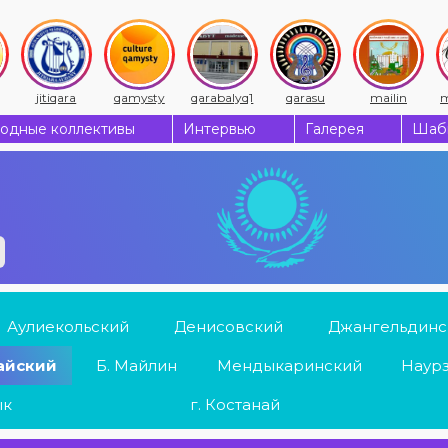
jitiqara
qamysty
qarabalyq1
qarasu
mailin
m
одные коллективы
Интервью
Галерея
Шабы
Аулиекольский
Денисовский
Джангельдинс
айский
Б. Майлин
Мендыкаринский
Наур
ык
г. Костанай