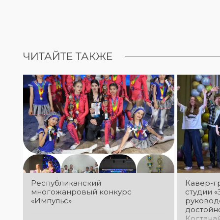
ЧИТАЙТЕ ТАКЖЕ
Республиканский
Кавер-г
многожанровый конкурс
студии «
«Импульс»
руковод
достойн
Костанай