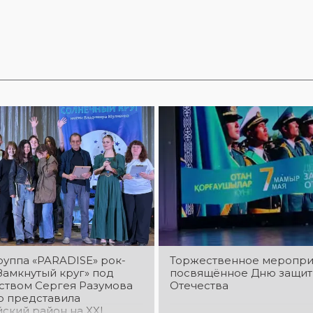
руппа «PARADISE» рок-
Торжественное меропри
Замкнутый круг» под
посвящённое Дню защит
ством Сергея Разумова
Отечества
о представила
ский район на XXI