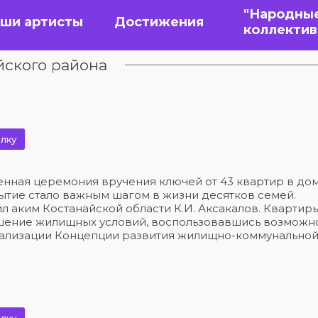
"Народны
ши артисты
Достижения
коллекти
йского района
лку
енная церемония вручения ключей от 43 квартир в до
ытие стало важным шагом в жизни десятков семей.
л аким Костанайской области К.И. Аксакалов. Квартир
чшение жилищных условий, воспользовавшись возможн
реализации Концепции развития жилищно-коммунально