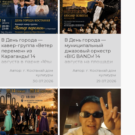
состоится
23.07.2026
выездной концерт
г. Костанай дом
творческих
культуры
коллективов ДК
Костанай,
«Мирас» «Ән
встречай NE
қанатындағы
PROSTO
Қостанай»!
В День города —
В День города —
ORCHESTRA! 15
Приглашаем всех
кавер-группа «Ветер
муниципальный
августа NE
на праздничную
перемен» из
джазовый оркестр
PROSTO
концертную
Караганды! 14
«BIG BAND»! 14
ORCHESTRA
программу!
августа в парке «Ұлы
августа на площади
выступит на
Дала» состоится
областного акимата
праздничном
Автор: г. Костанай дом
Автор: г. Костанай дом
концерт,
состоится концерт
концерте,
культуры
культуры
посвящённый
муниципального
посвящённом
30.07.2026
29.07.2026
творчеству Юрия
джазового оркестра
Дню города!
Шатунова и группы
«BIG BAND»!
@ne_prosto_orchestra
«Ласковый май»! Вас
Руководитель
ждут любимые
оркестра —
песни, тёплые
заслуженный
воспоминания и
деятель РК
особая музыкальная
Александр Евсюков.
атмосфера!
Музыкальный
руководитель-
аранжировщик —