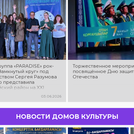
руппа «PARADISE» рок-
Торжественное меропри
Замкнутый круг» под
посвящённое Дню защит
ством Сергея Разумова
Отечества
о представила
ский район на XXI
родном детско-
03.06.2026
ом фестивале дружбы и
ва «Солнечный круг –
НОВОСТИ ДОМОВ КУЛЬТУРЫ