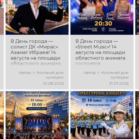
хореографические
постановки, яркие
образы,
зажигательные
ритмы и
праздничное
настроение!
В День города —
В День города —
солист ДК «Мирас»
«Street Music»! 14
Азамат Ибраев! 14
августа на площади
августа на площади
областного акимата
областного акимата
состоится
состоится
концертная
Автор: г. Костанай дом
Автор: г. Костанай дом
концертная
программа
культуры
культуры
программа Азамата
молодёжных
01.08.2026
31.07.2026
Ибраева! Вас ждут
коллективов города
любимые песни,
«Street Music»! Вас
яркое выступление,
ждут современная
мощная энергия и
музыка, яркие
праздничное
выступления,
настроение!
мощная энергия и
праздничное
настроение!