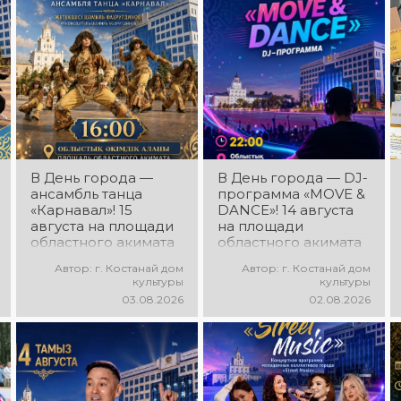
В День города —
В День города — DJ-
ансамбль танца
программа «MOVE &
«Карнавал»! 15
DANCE»! 14 августа
августа на площади
на площади
областного акимата
областного акимата
состоится
состоится
Автор: г. Костанай дом
Автор: г. Костанай дом
концертная
праздничная DJ-
культуры
культуры
программа
программа! Вас ждут
03.08.2026
02.08.2026
ансамбля танца
современные
«Карнавал»!
музыкальные хиты,
Руководитель
зажигательные
ансамбля — Шамиль
ритмы, мощная
Фахрутдинов. Вас
энергия и яркие
ждут зрелищные
эмоции!