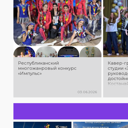
Республиканский
Кавер-г
многожанровый конкурс
студии «
«Импульс»
руковод
достойн
Костанай
Междуна
03.06.2026
юношеск
творчест
2026»