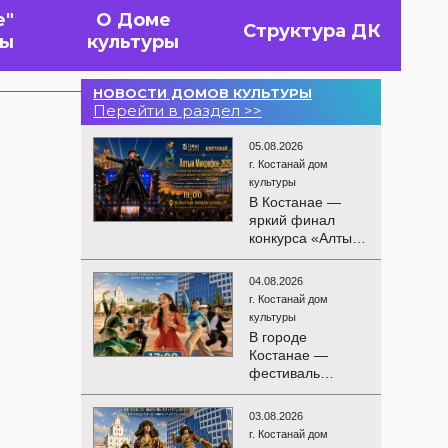
е"
О Доме
Структура ДК
вы
культуры
НОВОСТИ ДОМОВ КУЛЬТУРЫ
Перейти в раздел >>
05.08.2026
г. Костанай дом
культуры
В Костанае —
яркий финал
конкурса «Алтын
Микрофон-2026»!
15 августа
04.08.2026
состоятся
г. Костанай дом
церемония
культуры
награждения
В городе
победителей и
Костанае —
гала-концерт
фестиваль
Международного
детского
конкурса
творчества
вокалистов! Вас
03.08.2026
«Алтын дән»! 15
ждут яркие
г. Костанай дом
августа на