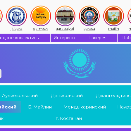
jitiqara
qamysty
qarabalyq1
qarasu
mailin
m
одные коллективы
Интервью
Галерея
Шабы
Аулиекольский
Денисовский
Джангельдинс
айский
Б. Майлин
Мендыкаринский
Наур
ык
г. Костанай