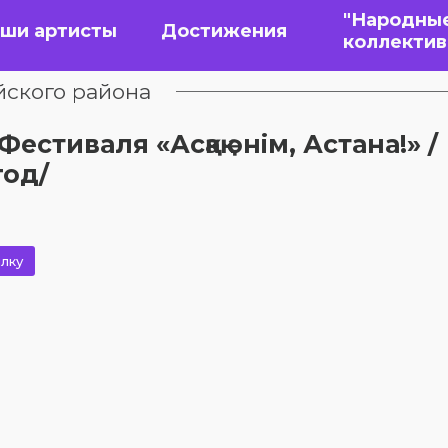
"Народны
ши артисты
Достижения
коллекти
йского района
стиваля «Асқақ әнім, Астана!» /
год/
лку