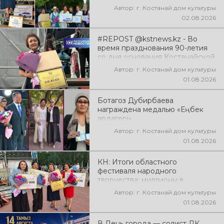
Автор: г. Костанай дом культуры
02.08.2026
#REPOST @kstnews.kz - Во
время празднования 90-летия
со дня основания Костанайской
области подвели итоги 38-го
Автор: г. Костанай дом культуры
фестиваля самодеятельного
01.08.2026
народного творчества
Ботагоз Дубирбаева
награждена медалью «Еңбек
ардагері»
Автор: г. Костанай дом культуры
01.08.2026
КН: Итоги областного
фестиваля народного
творчества: миллионы в
культуру
Автор: г. Костанай дом культуры
01.08.2026
В День города — солист ДК