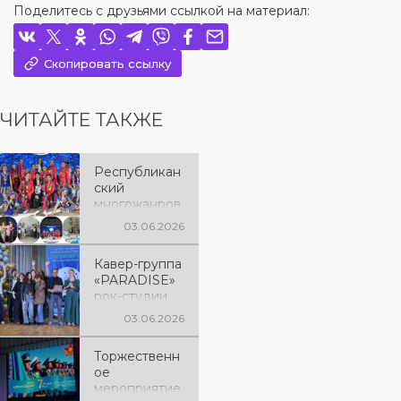
Поделитесь с друзьями ссылкой на материал:
Скопировать ссылку
ЧИТАЙТЕ ТАКЖЕ
Республикан
ский
многожанров
ый конкурс
03.06.2026
«Импульс»
Кавер-группа
«PARADISE»
рок-студии
«Замкнутый
03.06.2026
круг» под
руководство
Торжественн
м Сергея
ое
Разумова
мероприятие,
достойно