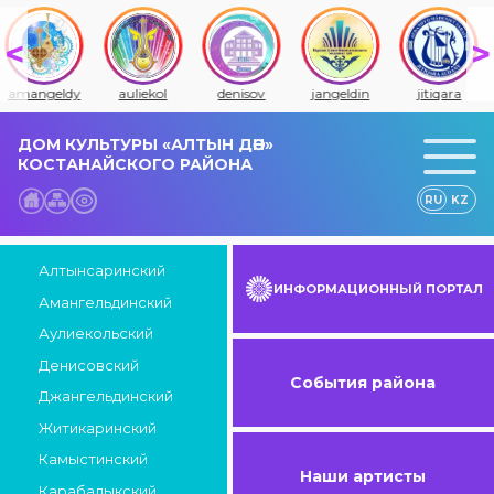
amangeldy
auliekol
denisov
jangeldin
jitiqara
ДОМ КУЛЬТУРЫ «АЛТЫН ДӘН»
КОСТАНАЙСКОГО РАЙОНА
RU
KZ
Алтынсаринский
ИНФОРМАЦИОННЫЙ ПОРТАЛ
Амангельдинский
Аулиекольский
Денисовский
События района
Джангельдинский
Житикаринский
Камыстинский
Наши артисты
Карабалыкский