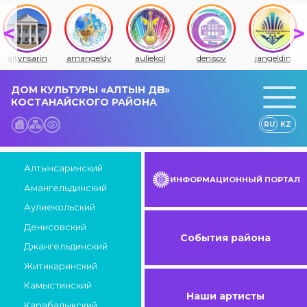
altynsarin
amangeldy
auliekol
denisov
jangeldin
ДОМ КУЛЬТУРЫ «АЛТЫН ДӘН»
КОСТАНАЙСКОГО РАЙОНА
RU
KZ
Алтынсаринский
ИНФОРМАЦИОННЫЙ ПОРТАЛ
Амангельдинский
Аулиекольский
Денисовский
События района
Джангельдинский
Житикаринский
Камыстинский
Наши артисты
Карабалыкский