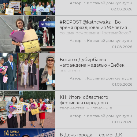
Автор: г. Костанай дом культуры
02.08.2026
#REPOST @kstnews.kz - Во
время празднования 90-летия
со дня основания Костанайской
области подвели итоги 38-го
Автор: г. Костанай дом культуры
фестиваля самодеятельного
01.08.2026
народного творчества
Ботагоз Дубирбаева
награждена медалью «Еңбек
ардагері»
Автор: г. Костанай дом культуры
01.08.2026
КН: Итоги областного
фестиваля народного
творчества: миллионы в
культуру
Автор: г. Костанай дом культуры
01.08.2026
В День города — солист ДК