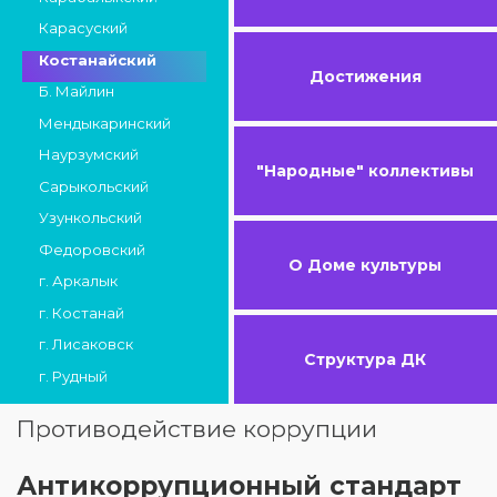
Карасуский
Костанайский
Достижения
Б. Майлин
Мендыкаринский
Наурзумский
"Народные" коллективы
Сарыкольский
Узункольский
Федоровский
О Доме культуры
г. Аркалык
г. Костанай
г. Лисаковск
Структура ДК
г. Рудный
Противодействие коррупции
Антикоррупционный стандарт