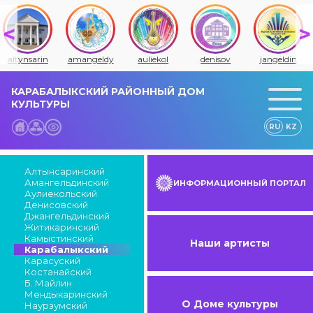
altynsarin
amangeldy
auliekol
denisov
jangeldin
КАРАБАЛЫКСКИЙ РАЙОННЫЙ ДОМ
КУЛЬТУРЫ
RU
KZ
Алтынсаринский
Амангельдинский
ИНФОРМАЦИОННЫЙ ПОРТАЛ
Аулиекольский
Денисовский
Джангельдинский
Житикаринский
Камыстинский
Наши артисты
Карабалыкский
Карасуский
Костанайский
Б. Майлин
Мендыкаринский
О Доме культуры
Наурзумский