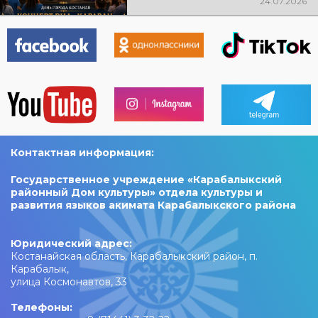
24.07.2026
ждут любимые песни, живая
музыка, яркие эмоции и
праздничное настроение!
Контактная информация:
Государственное учреждение «Карабалыкский
районный Дом культуры» отдела культуры и
развития языков акимата Карабалыкского района
Юридический адрес:
Костанайская область, Карабалыкский район, п.
Карабалык,
улица Космонавтов, 33
Телефоны: