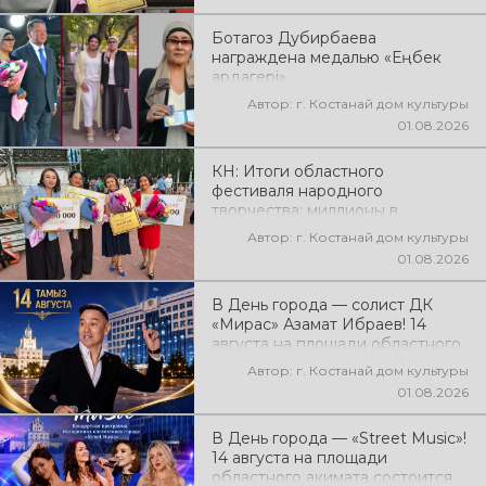
народного творчества
Ботагоз Дубирбаева
награждена медалью «Еңбек
ардагері»
Автор: г. Костанай дом культуры
01.08.2026
КН: Итоги областного
фестиваля народного
творчества: миллионы в
культуру
Автор: г. Костанай дом культуры
01.08.2026
В День города — солист ДК
«Мирас» Азамат Ибраев! 14
августа на площади областного
акимата состоится концертная
Автор: г. Костанай дом культуры
программа Азамата Ибраева!
01.08.2026
Вас ждут любимые песни,
яркое выступление, мощная
В День города — «Street Music»!
энергия и праздничное
14 августа на площади
настроение!
областного акимата состоится