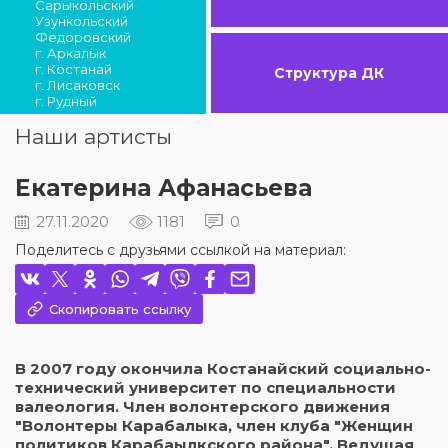
Сарыкольский
Узункольский
Федоровский
г. Аркалык
г. Костанай
Структура ДК
г. Лисаковск
г. Рудный
Наши артисты
Екатерина Афанасьева
27.11.2020
1181
0
Поделитесь с друзьями ссылкой на материал:
Скопировать ссылку
В 2007 году окончила Костанайский социально-
технический университет по специальности
валеология. Член волонтерского движения
"Волонтеры Карабалыка, член клуба "Женщин
политиков Карабаылкского района". Ведущая