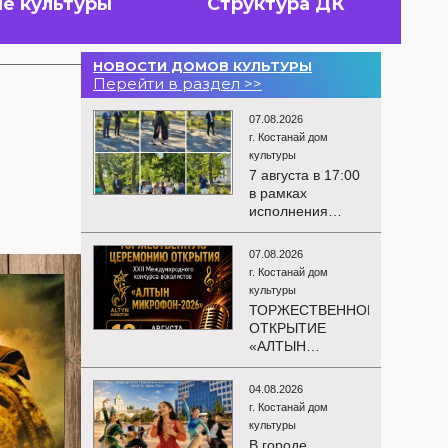
е культуры
Структура ДК
НОВОСТИ ДОМОВ КУЛЬТУРЫ
Перейти в раздел >>
07.08.2026
г. Костанай дом
культуры
7 августа в 17:00
в рамках
исполнения
показателей КРІ в
соответствии с
07.08.2026
утверждённым
г. Костанай дом
планом
культуры
состоялся
ТОРЖЕСТВЕННОЕ
выездной концерт
ОТКРЫТИЕ
посвященной
«АЛТЫН
экологической
МИКРОФОН –
акции «Таза
2026»
Казахстан». в
04.08.2026
Приглашаем вас
Мендыкаринский
г. Костанай дом
на
район (п. Красная
культуры
торжественную
Пресня)
В городе