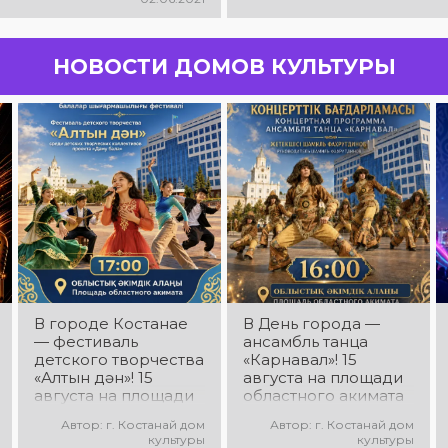
НОВОСТИ ДОМОВ КУЛЬТУРЫ
В городе Костанае
В День города —
— фестиваль
ансамбль танца
детского творчества
«Карнавал»! 15
«Алтын дән»! 15
августа на площади
августа на площади
областного акимата
областного акимата
состоится
Автор: г. Костанай дом
Автор: г. Костанай дом
состоится фестиваль
концертная
культуры
культуры