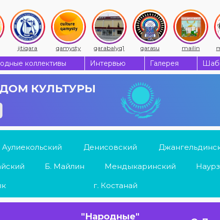
jitiqara
qamysty
qarabalyq1
qarasu
mailin
m
одные коллективы
Интервью
Галерея
Шабы
ДОМ КУЛЬТУРЫ
Аулиекольский
Денисовский
Джангельдинс
айский
Б. Майлин
Мендыкаринский
Наурз
ык
г. Костанай
"Народные"