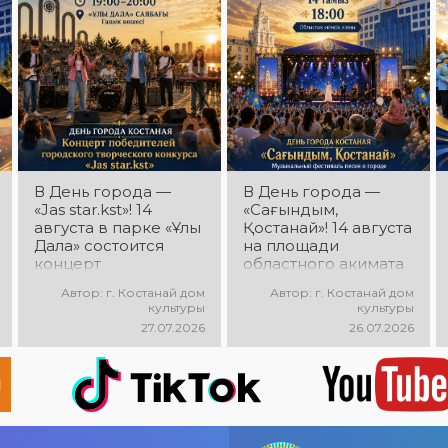
мощная энергия и
праздничное
настроение!
В День города —
В День города —
«Jas star.kst»! 14
«Сағындым,
августа в парке «Ұлы
Қостанай»! 14 августа
Дала» состоится
на площади
концерт
областного акимата
победителей
состоится
Автор: г. Костанай дом
Автор: г. Костанай дом
городского
музыкальный
культуры
культуры
творческого
фестиваль песен о
27.07.2026
26.07.2026
конкурса «Jas
городе «Сағындым,
star.kst»! Вас ждут
Қостанай»! Вас ждут
яркие выступления
прекрасные песни о
молодых талантов,
родном городе,
современные песни,
яркие выступления и
мощная энергия и
праздничная
праздничное
атмосфера!