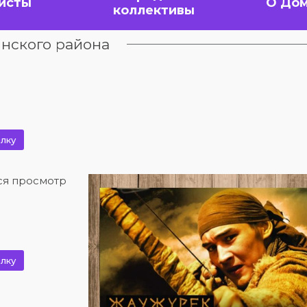
исты
О Дом
коллективы
нского района
лку
тся просмотр
!
лку