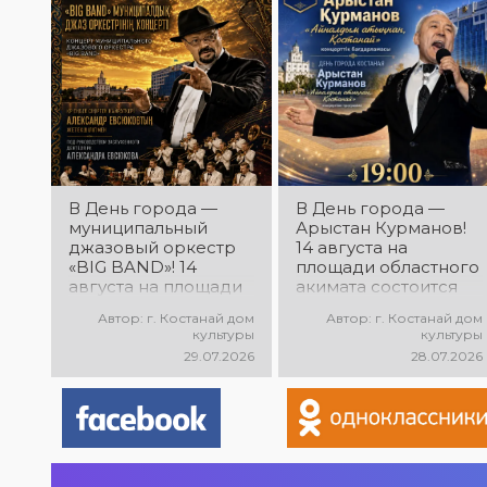
народного
творчества
В День города —
В День города —
муниципальный
Арыстан Курманов!
джазовый оркестр
14 августа на
«BIG BAND»! 14
площади областного
августа на площади
акимата состоится
областного акимата
концертная
Автор: г. Костанай дом
Автор: г. Костанай дом
состоится концерт
программа
культуры
культуры
муниципального
Арыстана
29.07.2026
28.07.2026
джазового оркестра
Курманова
«BIG BAND»!
«Айналдым атыңнан,
Руководитель
Қостанай»! Вас ждут
оркестра —
любимые песни,
заслуженный
яркое выступление
деятель РК
и праздничное
Александр Евсюков.
настроение!