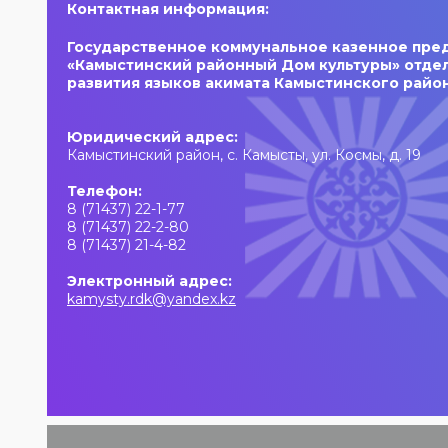
Контактная информация:
Музыкальный
руководитель-
Государственное коммунальное казенное пре
аранжировщик —
«Камыстинский районный Дом культуры»
отдел
Геннадий Стаканов.
развития языков акимата Камыстинского райо
Вас ждут живая
музыка, яркие
джазовые
Юридический адрес:
композиции и
Камыстинский район, с. Камысты, ул. Космы, д. 19
особая праздничная
атмосфера!
Телефон:
8 (71437) 22-1-77
8 (71437) 22-2-80
8 (71437) 21-4-82
Электронный адрес:
kamysty.rdk@yandex.kz