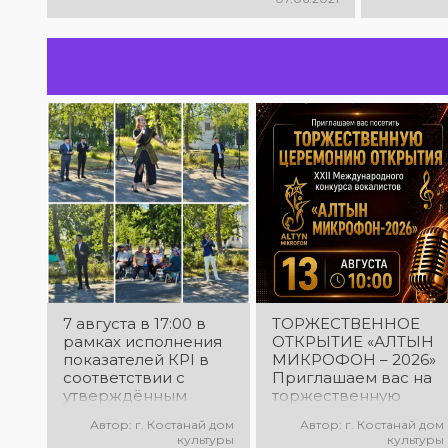
7 августа в 17:00 в
ТОРЖЕСТВЕННОЕ
рамках исполнения
ОТКРЫТИЕ «АЛТЫН
показателей КРІ в
МИКРОФОН – 2026»
соответствии с
Приглашаем вас на
утверждённым
торжественную
планом состоялся
церемонию
Автор: г. Костанай дом
Автор: г. Костанай дом
выездной концерт
открытия XXII
культуры
культуры