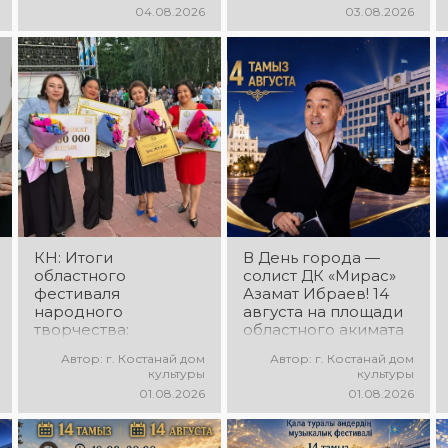
«Алтын дән» с
программа
04.08.2026
03.08.2026
участием детских
ансамбля танца
творческих
«Карнавал»!
коллективов
Руководитель
проекта «Даму бала»!
ансамбля — Шамиль
Вас ждут яркие
Фахрутдинов. Вас
выступления юных
ждут зрелищные
талантов,
хореографические
прекрасные песни,
постановки, яркие
зажигательные
образы,
танцы и
зажигательные
праздничное
ритмы и
настроение!
праздничное
настроение!
КН: Итоги
В День города —
областного
солист ДК «Мирас»
фестиваля
Азамат Ибраев! 14
народного
августа на площади
творчества:
областного акимата
миллионы в культуру
состоится
Автор: г. Костанай дом
Автор: г. Костанай дом
концертная
культуры
культуры
программа Азамата
01.08.2026
01.08.2026
Ибраева! Вас ждут
любимые песни,
яркое выступление,