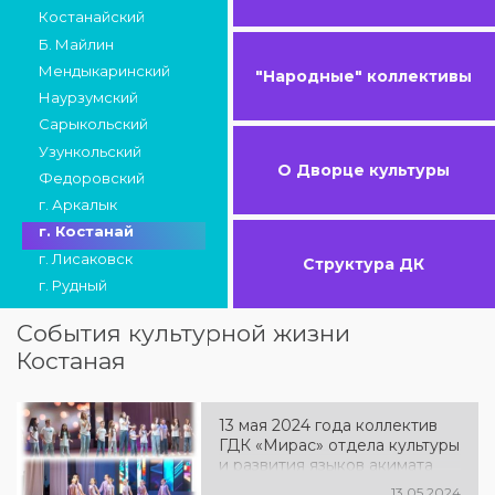
Костанайский
Б. Майлин
Мендыкаринский
"Народные" коллективы
Наурзумский
Сарыкольский
Узункольский
О Дворце культуры
Федоровский
г. Аркалык
г. Костанай
г. Лисаковск
Структура ДК
г. Рудный
События культурной жизни
Костаная
13 мая 2024 года коллектив
ГДК «Мирас» отдела культуры
и развития языков акимата
города Костаная провел
13.05.2024