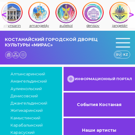
altynsarin
amangeldy
auliekol
denisov
jangeldin
КОСТАНАЙСКИЙ ГОРОДСКОЙ ДВОРЕЦ
КУЛЬТУРЫ «МИРАС»
RU
KZ
Алтынсаринский
ИНФОРМАЦИОННЫЙ ПОРТАЛ
Амангельдинский
Аулиекольский
Денисовский
Джангельдинский
События Костаная
Житикаринский
Камыстинский
Карабалыкский
Наши артисты
Карасуский