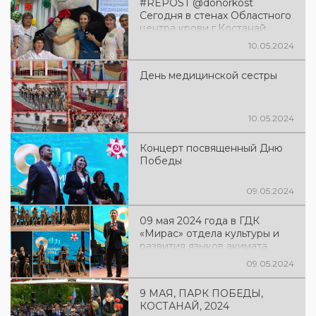
#REPOST @donorkost
праздничный концерт
Сегодня в стенах Областного
центра крови г.Костанай
прошло торжественное
10.05.2024
мероприятие, посвященное
Международному Дню
День медицинской сестры
медицинской сестры
10.05.2024
Концерт посвященный Дню
Победы
09.05.2024
09 мая 2024 года в ГДК
«Мирас» отдела культуры и
развития языков акимата
города Костаная прошел
09.05.2024
праздничный концерт,
посвященный Дню Победы
9 МАЯ, ПАРК ПОБЕДЫ,
КОСТАНАЙ, 2024