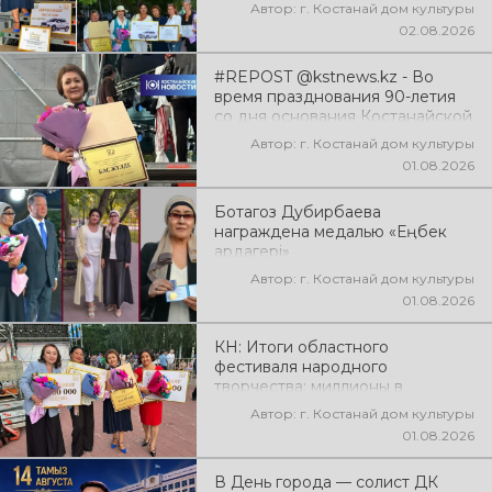
Автор: г. Костанай дом культуры
02.08.2026
#REPOST @kstnews.kz - Во
время празднования 90-летия
со дня основания Костанайской
области подвели итоги 38-го
Автор: г. Костанай дом культуры
фестиваля самодеятельного
01.08.2026
народного творчества
Ботагоз Дубирбаева
награждена медалью «Еңбек
ардагері»
Автор: г. Костанай дом культуры
01.08.2026
КН: Итоги областного
фестиваля народного
творчества: миллионы в
культуру
Автор: г. Костанай дом культуры
01.08.2026
В День города — солист ДК