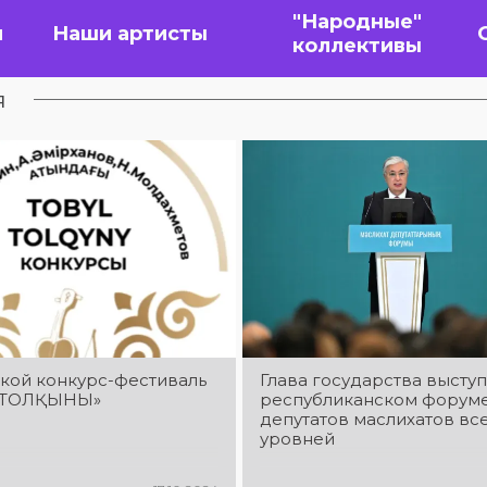
"Народные"
я
Наши артисты
коллективы
я
ской конкурс-фестиваль
Глава государства выступи
 ТОЛҚЫНЫ»
республиканском форум
депутатов маслихатов вс
уровней