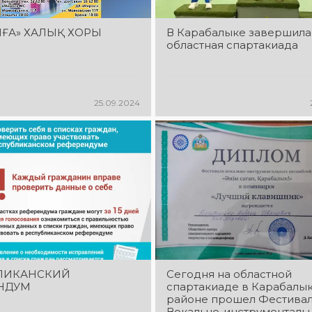
ҒА» ХАЛЫҚ ХОРЫ
В Карабалыке завершила
областная спартакиада
25.09.2024
ЛИКАНСКИЙ
Сегодня на областной
НДУМ
спартакиаде в Карабалы
районе прошел Фестива
Вокально-инструменталь