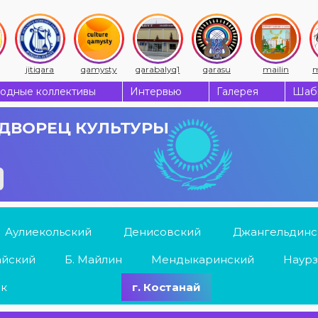
jitiqara
qamysty
qarabalyq1
qarasu
mailin
m
одные коллективы
Интервью
Галерея
Шабы
ДВОРЕЦ КУЛЬТУРЫ
Аулиекольский
Денисовский
Джангельдинс
айский
Б. Майлин
Мендыкаринский
Наурз
ык
г. Костанай