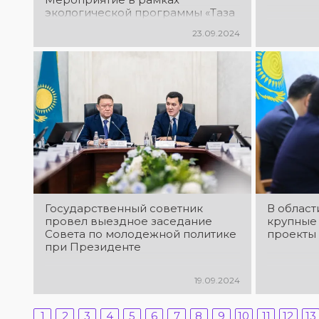
экологической программы «Таза
Казахстан» объединило
23.09.2024
госслужащих всех уровней.
Вооружившись необходимыми
подручными средствами около
500 человек ранним субботним
утром вступили в борьбу за
чистоту и порядок.
Государственный советник
В област
провел выездное заседание
крупные
Совета по молодежной политике
проекты
при Президенте
19.09.2024
1
2
3
4
5
6
7
8
9
10
11
12
13