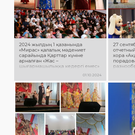
2024 жылдың 1 қазанында
27 сентя
«Мирас» қалалық мәдениет
отчетны
сарайында Қарттар күніне
хора «Ак
арналған «Жас –
порадов
шығармашылыққа кедергі емес»
разнооб
атты фестивалі өтті
01.10.2024