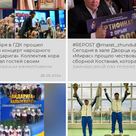
бря в ГДК прошел
#REPOST @marat_zhundu
й концерт народного
Сегодня в зале Дворца к
дарига». Коллектив хора
«Мирас» прошло чествов
ал гостей своим
сборной Костаная, котор
разным репертуаром.
двенадцатый раз подряд
1 место на XXXVII областн
28.09.2024
Спартакиаде-2024