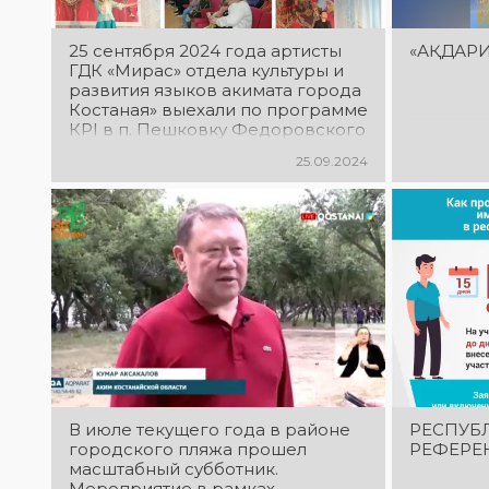
25 сентября 2024 года артисты
«АҚДАРИ
ГДК «Мирас» отдела культуры и
развития языков акимата города
Костаная» выехали по программе
КРI в п. Пешковку Федоровского
района. В концертной
25.09.2024
программе выступили: Ерболат
Жазыкпаев, Диас Кенжегарин,
Алтынай Каримова, Даулет
Актанов, Наталья Чернова,
Василиса Энгель, Ерлан
Бакытжан, ансамбль танца
«Эстель».
В июле текущего года в районе
РЕСПУБ
городского пляжа прошел
РЕФЕРЕ
масштабный субботник.
Мероприятие в рамках