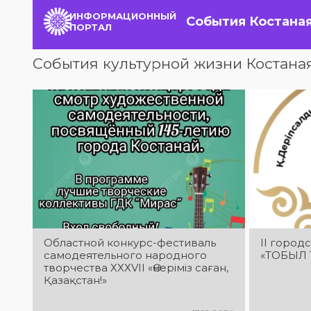
ИНФОРМАЦИОННЫЙ
События Костана
ПОРТАЛ
События культурной жизни Костана
Областной конкурс-фестиваль
II город
самодеятельного народного
«ТОБЫЛ
творчества ХХХVІІ «Өнеріміз саған,
Қазақстан!»