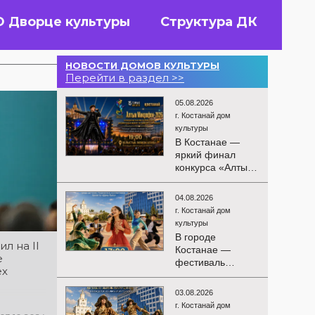
О Дворце культуры
Структура ДК
НОВОСТИ ДОМОВ КУЛЬТУРЫ
Перейти в раздел >>
05.08.2026
г. Костанай дом
культуры
В Костанае —
яркий финал
конкурса «Алтын
Микрофон-2026»!
15 августа
04.08.2026
состоятся
г. Костанай дом
церемония
культуры
награждения
В городе
победителей и
л на ІІ
Костанае —
гала-концерт
е
фестиваль
Международного
ех
детского
конкурса
творчества
вокалистов! Вас
03.08.2026
«Алтын дән»! 15
ждут яркие
г. Костанай дом
августа на