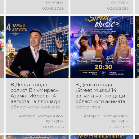
культуры
культуры
программа
программа! Вас ждут
03.08.2026
02.08.2026
ансамбля танца
современные
«Карнавал»!
музыкальные хиты,
Руководитель
зажигательные
ансамбля — Шамиль
ритмы, мощная
Фахрутдинов. Вас
энергия и яркие
ждут зрелищные
эмоции!
хореографические
постановки, яркие
образы,
зажигательные
ритмы и
праздничное
настроение!
В День города —
В День города —
солист ДК «Мирас»
«Street Music»! 14
Азамат Ибраев! 14
августа на площади
августа на площади
областного акимата
областного акимата
состоится
состоится
концертная
Автор: г. Костанай дом
Автор: г. Костанай дом
концертная
программа
культуры
культуры
программа Азамата
молодёжных
01.08.2026
31.07.2026
Ибраева! Вас ждут
коллективов города
любимые песни,
«Street Music»! Вас