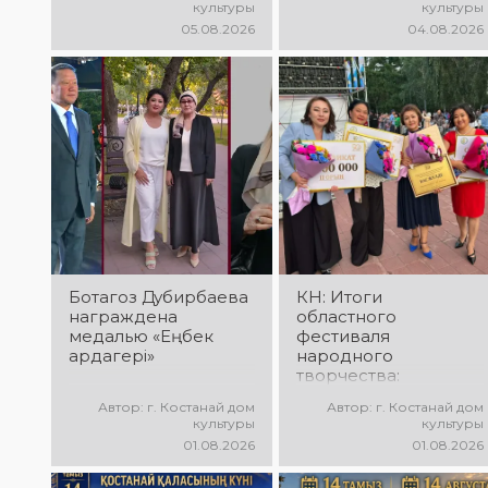
культуры
культуры
победителей и гала-
«Алтын дән» с
05.08.2026
04.08.2026
концерт
участием детских
Международного
творческих
конкурса
коллективов
вокалистов! Вас
проекта «Даму бала»!
ждут яркие
Вас ждут яркие
выступления лучших
выступления юных
исполнителей,
талантов,
незабываемые
прекрасные песни,
эмоции и особая
зажигательные
праздничная
танцы и
атмосфера!
праздничное
настроение!
Ботагоз Дубирбаева
КН: Итоги
награждена
областного
медалью «Еңбек
фестиваля
ардагері»
народного
творчества:
миллионы в культуру
Автор: г. Костанай дом
Автор: г. Костанай дом
культуры
культуры
01.08.2026
01.08.2026