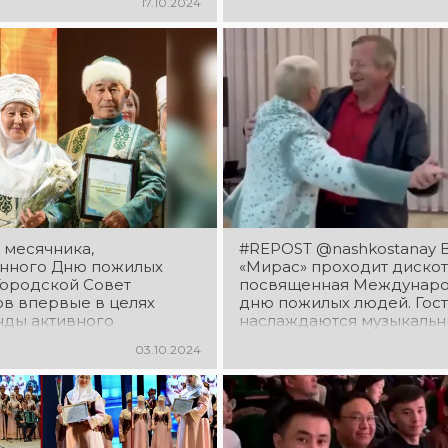
17.10.2024
 месячника,
#REPOST @nashkostanay 
нного Дню пожилых
«Мирас» проходит дискот
Городской Совет
посвященная Междунар
в впервые в целях
дню пожилых людей. Гос
нды активного
наслаждаются музыкаль
тия,формирования
хитами разных лет и танцу
03.10.2024
ого и уважительного
ия к людям пожилого
, объявил конкурс на
 пенсионера