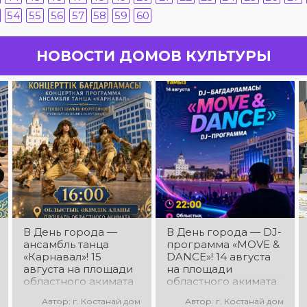
54
55
56
57
58
59
60
НОВОСТИ ДОМОВ КУЛЬТУРЫ
В День города —
В День города — DJ-
ансамбль танца
программа «MOVE &
«Карнавал»! 15
DANCE»! 14 августа
августа на площади
на площади
областного акимата
областного акимата
состоится
состоится
Автор: г. Костанай дом
Автор: г. Костанай дом
концертная
праздничная DJ-