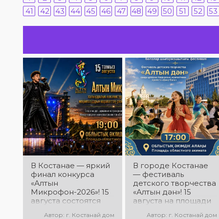
41
42
43
44
45
46
47
48
49
50
51
52
53
В Костанае — яркий
В городе Костанае
финал конкурса
— фестиваль
«Алтын
детского творчества
Микрофон-2026»! 15
«Алтын дән»! 15
августа состоятся
августа на площади
церемония
областного акимата
Автор: г. Костанай дом
Автор: г. Костанай дом
награждения
состоится фестиваль