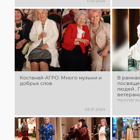
17.10.2024
Костанай-АГРО: Много музыки и
В рамках
добрых слов
посвяще
людей , 
ветерано
пропага
долголе
03.10.2024
позитивн
отношен
возраста
лучшего