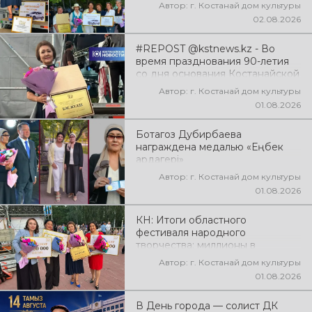
Автор: г. Костанай дом культуры
02.08.2026
#REPOST @kstnews.kz - Во
время празднования 90-летия
со дня основания Костанайской
области подвели итоги 38-го
Автор: г. Костанай дом культуры
фестиваля самодеятельного
01.08.2026
народного творчества
Ботагоз Дубирбаева
награждена медалью «Еңбек
ардагері»
Автор: г. Костанай дом культуры
01.08.2026
КН: Итоги областного
фестиваля народного
творчества: миллионы в
культуру
Автор: г. Костанай дом культуры
01.08.2026
В День города — солист ДК