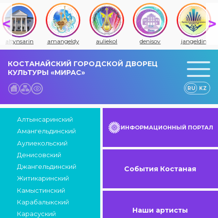
altynsarin
amangeldy
auliekol
denisov
jangeldin
КОСТАНАЙСКИЙ ГОРОДСКОЙ ДВОРЕЦ
КУЛЬТУРЫ «МИРАС»
RU
KZ
Алтынсаринский
ИНФОРМАЦИОННЫЙ ПОРТАЛ
Амангельдинский
Аулиекольский
Денисовский
Джангельдинский
События Костаная
Житикаринский
Камыстинский
Карабалыкский
Наши артисты
Карасуский