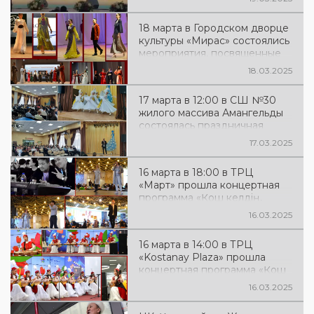
18 марта в Городском дворце
культуры «Мирас» состоялись
мероприятия, посвященные
празднованию Наурыза. 🎉🌿
18.03.2025
17 марта в 12:00 в СШ №30
жилого массива Амангельды
состоялась праздничная
концертная программа
17.03.2025
«Наурыз шақырады»,
посвященная великому
16 марта в 18:00 в ТРЦ
празднику весны,
«Март» прошла концертная
обновления и единства
программа «Қош келдің,
Наурыз!»
16.03.2025
16 марта в 14:00 в ТРЦ
«Kostanay Plaza» прошла
концертная программа «Қош
келдің, Наурыз!»
16.03.2025