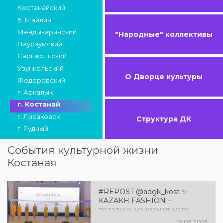
Костанайский
Б. Майлин
Мендыкаринский
"Народные" коллективы
Наурзумский
Сарыкольский
Узункольский
О Дворце культуры
Федоровский
г. Аркалык
г. Костанай
г. Лисаковск
Структура ДК
г. Рудный
События культурной жизни
Костаная
#REPOST @adgk_kost ✨
KAZAKH FASHION –
праздник национального
стиля! ✨
19.03.2025