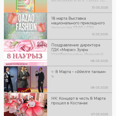
МЕЙРАМЫ В КОСТАНАЕ 14–
посвященная празднованию
22 марта 2025 г.
Наурыза
13.03.2025
18 марта Выставка
национального прикладного
творчества 17:00 | ГДК
«Мирас» Показ казахской
12.03.2025
национальной одежды 18:00 |
ГДК «Мирас»
Поздравление директора
ГДК «Мирас» Зухры
Утепбергеновны Имановой
08.03.2025
✨ 8 Марта – «Әйелге тағзым»
✨
08.03.2025
НК: Концерт в честь 8 Марта
прошел в Костанае
07.03.2025