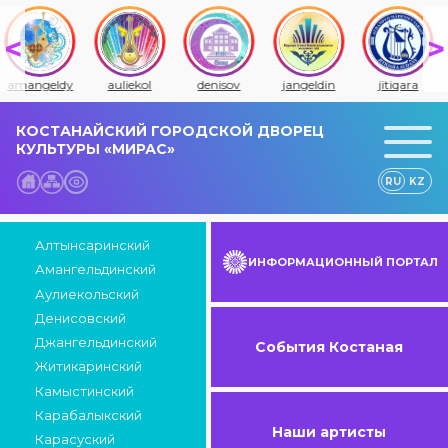
amangeldy
auliekol
denisov
jangeldin
jitiqara
КОСТАНАЙСКИЙ ГОРОДСКОЙ ДВОРЕЦ
КУЛЬТУРЫ «МИРАС»
RU
KZ
Алтынсаринский
ИНФОРМАЦИОННЫЙ ПОРТАЛ
Амангельдинский
Аулиекольский
Денисовский
Джангельдинский
События Костаная
Житикаринский
Камыстинский
Карабалыкский
Наши артисты
Карасуский