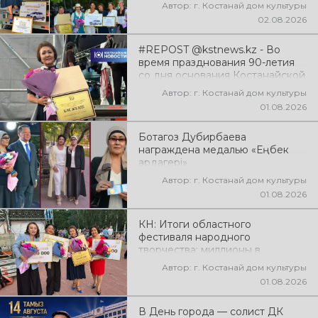
Автор: г. Костанай дом культуры
02.08.2026
#REPOST @kstnews.kz - Во
время празднования 90-летия
со дня основания Костанайской
области подвели итоги 38-го
Автор: г. Костанай дом культуры
фестиваля самодеятельного
01.08.2026
народного творчества
Ботагоз Дубирбаева
награждена медалью «Еңбек
ардагері»
Автор: г. Костанай дом культуры
01.08.2026
КН: Итоги областного
фестиваля народного
творчества: миллионы в
культуру
Автор: г. Костанай дом культуры
01.08.2026
В День города — солист ДК