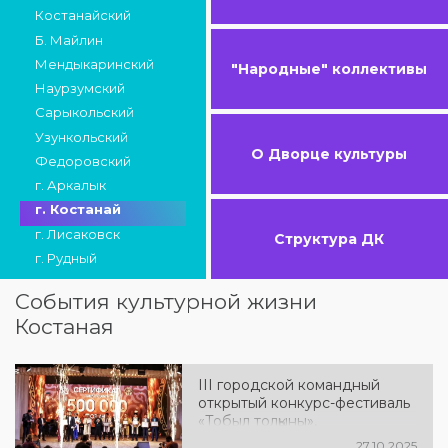
Костанайский
Б. Майлин
Мендыкаринский
"Народные" коллективы
Наурзумский
Сарыкольский
Узункольский
О Дворце культуры
Федоровский
г. Аркалык
г. Костанай
г. Лисаковск
Структура ДК
г. Рудный
События культурной жизни
Костаная
III городской командный
открытый конкурс-фестиваль
«Тобыл толқыны»,
посвящённый 140-летию
27.10.2025