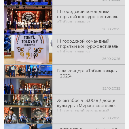
Мыржакыпа Дулатулы и Дню
Республики
III городской командный
открытый конкурс-фестиваль
«Тобыл толқыны»,
посвящённый 140-летию
26.10.2025
Мыржакыпа Дулатулы и Дню
Республики
III городской командный
открытый конкурс-фестиваль
«Тобыл толқыны»,
посвящённый 140-летию
26.10.2025
Мыржакыпа Дулатулы и Дню
Республики
Гала-концерт «Тобыл толқыны
– 2025»
25.10.2025
25 октября в 13:00 в Дворце
культуры «Мирас» состоялся
III городской командный
открытый конкурс-фестиваль
25.10.2025
«Тобыл толқыны»,
посвящённый 140-летию