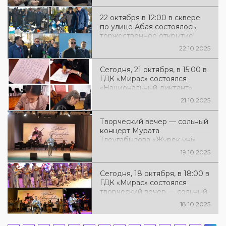
конкурса-фестиваля «Тобыл
толқыны»
22 октября в 12:00 в сквере
по улице Абая состоялось
торжественное открытие
парка!
22.10.2025
Сегодня, 21 октября, в 15:00 в
ГДК «Мирас» состоялся
«Национальный диктант»
организованный по
21.10.2025
инициативе общества «Қазақ
тілі». #QostanaiDictant
Творческий вечер — сольный
концерт Мурата
Тлеугабылова «Жүрек үні»
19.10.2025
Сегодня, 18 октября, в 18:00 в
ГДК «Мирас» состоялся
творческий вечер — сольный
концерт Мурата
18.10.2025
Тлеугабылова под названием
«Жүрек үні»