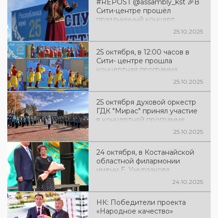
#REPOST @assambly_kst 🎉В
Мыржакыпа Дулатулы и Дню
Сити-центре прошёл
Республики
праздничный концерт,
посвящённый Дню
25.10.2025
Республики Казахстан!
25 октября, в 12:00 часов в
Сити- центре прошла
концертная программа
«Туған жерім - Қазақстан»,
25.10.2025
посвящённая Дню
Республики Казахстан. 🇰🇿
25 октября духовой оркестр
ГДК "Мирас" принял участие
в концертной программе,
посвященной Дню
25.10.2025
Республики Казахстан в
городе Рудный
24 октября, в Костанайской
областной филармонии
имени Е. Умурзакова
состоялся торжественный
24.10.2025
концерт, посвящённый Дню
Республики Казахстан.
НК: Победители проекта
Указом Президента
«Народное качество»
Республики Казахстан