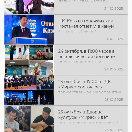
получили свои награды
руководитель ГУ «Отдела
культуры и развития языков
24.10.2025
акимата города Костанай»
Азимжанова Сауле
НК: Кого из горожан аким
Иркановна была награждена
Костаная отметил в канун
медалью «Ерен еңбегі үшін»
Дня республики?
🏅
24.10.2025
24 октября, в 11:00 часов в
онкологической больнице
прошла концертная
программа «Туған жерім -
24.10.2025
Қазақстан», посвящённая Дню
Республики Казахстан. 🇰🇿
23 октября в 17:00 в ГДК
«Мирас» состоялось
торжественное мероприятие
«Отаным менің – Қазақстаным»,
23.10.2025
посвящённое Дню
Республики Казахстан
23 октября в Дворце
культуры «Мирас» идёт
подготовка в преддверии III
городского командного
23.10.2025