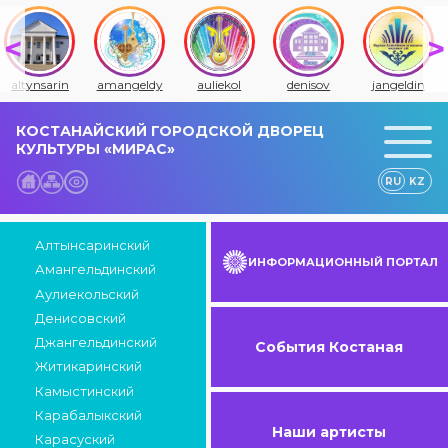
amangeldy
auliekol
denisov
jangeldin
jitiqara
КОСТАНАЙСКИЙ ГОРОДСКОЙ ДВОРЕЦ
КУЛЬТУРЫ «МИРАС»
RU
KZ
Алтынсаринский
ИНФОРМАЦИОННЫЙ ПОРТАЛ
Амангельдинский
Аулиекольский
Денисовский
Джангельдинский
События Костаная
Житикаринский
Камыстинский
Карабалыкский
Наши артисты
Карасуский