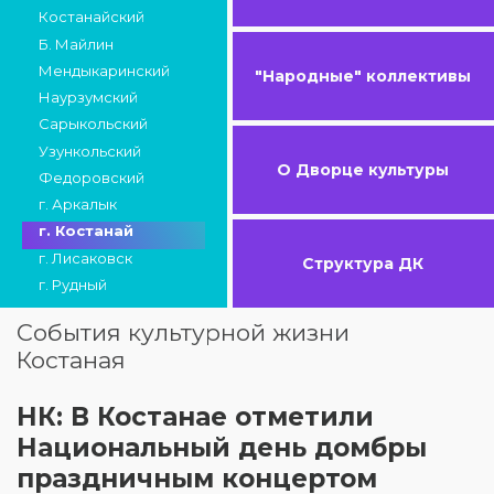
Костанайский
Б. Майлин
Мендыкаринский
"Народные" коллективы
Наурзумский
Сарыкольский
Узункольский
О Дворце культуры
Федоровский
г. Аркалык
г. Костанай
г. Лисаковск
Структура ДК
г. Рудный
События культурной жизни
Костаная
НК: В Костанае отметили
Национальный день домбры
праздничным концертом