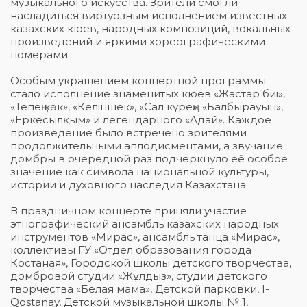
музыкального искусства. Зрители смогли
насладиться виртуозным исполнением известных
казахских кюев, народных композиций, вокальных
произведений и яркими хореографическими
номерами.
Особым украшением концертной программы
стало исполнение знаменитых кюев «Жастар биі»,
«Тепең көк», «Келіншек», «Сал күрең», «Балбырауын»,
«Еркесылқым» и легендарного «Адай». Каждое
произведение было встречено зрителями
продолжительными аплодисментами, а звучание
домбры в очередной раз подчеркнуло её особое
значение как символа национальной культуры,
истории и духовного наследия Казахстана.
В праздничном концерте приняли участие
этнографический ансамбль казахских народных
инструментов «Мирас», ансамбль танца «Мирас»,
коллективы ГУ «Отдел образования города
Костаная», Городской школы детского творчества,
домбровой студии «Жұлдыз», студии детского
творчества «Белая мама», Детской парковки, I-
Qostanay, Детской музыкальной школы № 1,