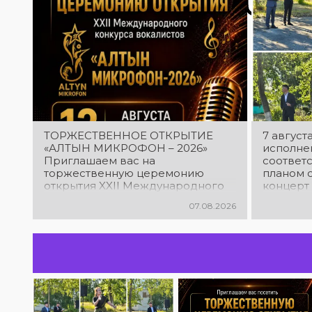
ТОРЖЕСТВЕННОЕ ОТКРЫТИЕ
7 августа
«АЛТЫН МИКРОФОН – 2026»
исполнен
Приглашаем вас на
соответ
торжественную церемонию
планом 
открытия XXII Международного
концерт
конкурса вокалистов «Алтын
экологич
07.08.2026
микрофон – 2026»! В этот день
Казахст
талантливые исполнители из
район (п
разных стран встретятся на
одной площадке, чтобы открыть
яркий праздник музыки и
творчества. Станьте свидетелями
начала большого вокального
состязания! Приходите
поддержать талантливых