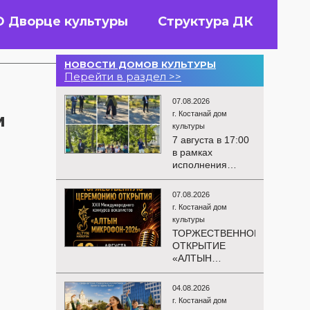
О Дворце культуры
Структура ДК
НОВОСТИ ДОМОВ КУЛЬТУРЫ
Перейти в раздел >>
07.08.2026
г. Костанай дом
м
культуры
7 августа в 17:00
в рамках
исполнения
показателей КРІ в
соответствии с
07.08.2026
утверждённым
г. Костанай дом
планом
культуры
состоялся
ТОРЖЕСТВЕННОЕ
выездной концерт
ОТКРЫТИЕ
посвященной
«АЛТЫН
экологической
МИКРОФОН –
акции «Таза
2026»
Казахстан». в
04.08.2026
Приглашаем вас
Мендыкаринский
г. Костанай дом
на