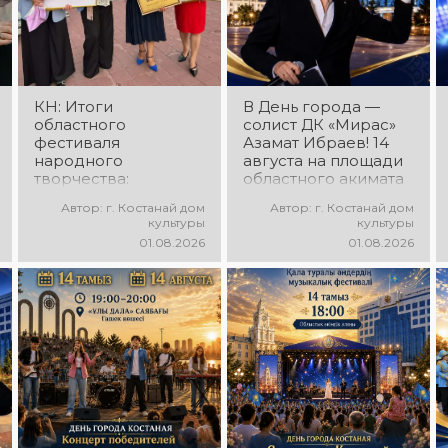
зажигательные
образы,
танцы и
зажигательные
праздничное
ритмы и
настроение!
праздничное
настроение!
КН: Итоги
В День города —
областного
солист ДК «Мирас»
фестиваля
Азамат Ибраев! 14
народного
августа на площади
творчества:
областного акимата
миллионы в культуру
состоится
Автор: г. Костанай дом
Автор: г. Костанай дом
концертная
культуры
культуры
программа Азамата
01.08.2026
01.08.2026
Ибраева! Вас ждут
любимые песни,
яркое выступление,
мощная энергия и
праздничное
настроение!