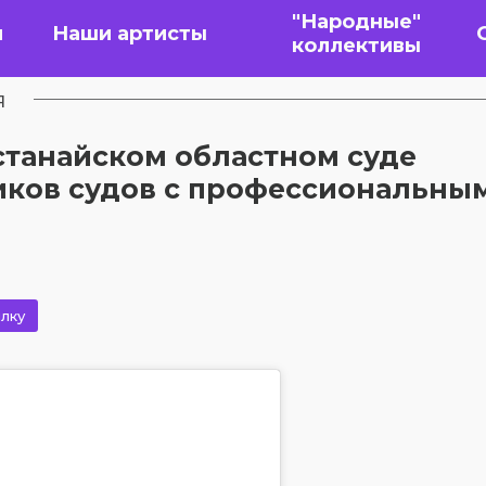
"Народные"
я
Наши артисты
коллективы
я
останайском областном суде
иков судов с профессиональны
лку