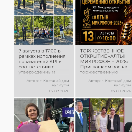
исполнителей!
View this post on Instagram
7 августа в 17:00 в
ТОРЖЕСТВЕННОЕ
рамках исполнения
ОТКРЫТИЕ «АЛТЫН
показателей КРІ в
МИКРОФОН – 2026»
соответствии с
Приглашаем вас на
утверждённым
торжественную
планом состоялся
церемонию
Автор: г. Костанай дом
Автор: г. Костанай дом
выездной концерт
открытия XXII
культуры
культуры
посвященной
Международного
07.08.2026
07.08.2026
экологической
конкурса
акции «Таза
вокалистов «Алтын
Казахстан». в
микрофон – 2026»! В
Мендыкаринский
этот день
район (п. Красная
талантливые
Пресня)
исполнители из
разных стран
встретятся на одной