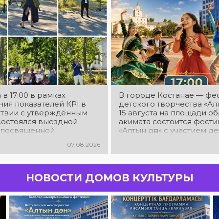
 в 17:00 в рамках
В городе Костанае — фе
ия показателей КРІ в
детского творчества «Алт
ствии с утверждённым
15 августа на площади о
состоялся выездной
акимата состоится фести
 посвященной
«Алтын дән» с участием д
еской акции «Таза
творческих коллективов
07.08.2026
ан». в Мендыкаринский
«Даму бала»! Вас ждут яр
. Красная Пресня)
выступления юных талант
прекрасные песни,
зажигательные танцы и
НОВОСТИ ДОМОВ КУЛЬТУРЫ
праздничное настроение