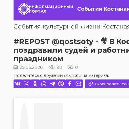
ИНФОРМАЦИОННЫЙ
События Костана
ПОРТАЛ
События культурной жизни Костана
#REPOST @qostsoty - 🎥 В К
поздравили судей и работн
праздником
25.06.2026
90
0
Поделитесь с друзьями ссылкой на материал:
Скопировать ссы