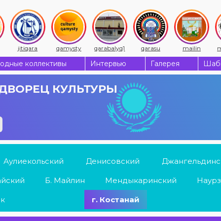
jitiqara
qamysty
qarabalyq1
qarasu
mailin
m
одные коллективы
Интервью
Галерея
Шабы
ДВОРЕЦ КУЛЬТУРЫ
Аулиекольский
Денисовский
Джангельдинс
айский
Б. Майлин
Мендыкаринский
Наурз
ык
г. Костанай