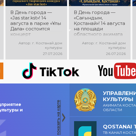
В День города —
В День города —
«Jas star.kst»! 14
«Сағындым,
августа в парке «Ұлы
Қостанай»! 14 августа
Дала» состоится
на площади
концерт
областного акимата
победителей
состоится
Автор: г. Костанай дом
Автор: г. Костанай дом
городского
музыкальный
культуры
культуры
творческого
фестиваль песен о
27.07.2026
26.07.2026
конкурса «Jas
городе «Сағындым,
star.kst»! Вас ждут
Қостанай»! Вас ждут
яркие выступления
прекрасные песни о
молодых талантов,
родном городе,
современные песни,
яркие выступления и
мощная энергия и
праздничная
праздничное
атмосфера!
УПРАВЛЕН
настроение!
КУЛЬТУРЫ
дприятие
АКИМАТА КОСТ
ультуры и
ОБЛАСТИ
QOSTANAI 
ТВ КАНАЛ КОСТ