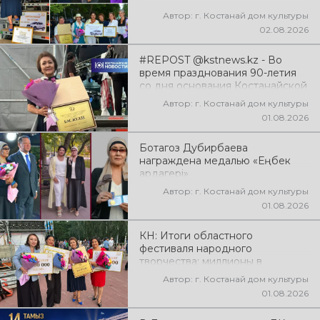
Автор: г. Костанай дом культуры
02.08.2026
#REPOST @kstnews.kz - Во
время празднования 90-летия
со дня основания Костанайской
области подвели итоги 38-го
Автор: г. Костанай дом культуры
фестиваля самодеятельного
01.08.2026
народного творчества
Ботагоз Дубирбаева
награждена медалью «Еңбек
ардагері»
Автор: г. Костанай дом культуры
01.08.2026
КН: Итоги областного
фестиваля народного
творчества: миллионы в
культуру
Автор: г. Костанай дом культуры
01.08.2026