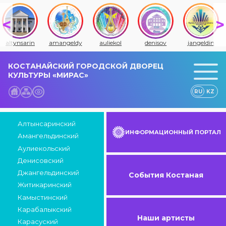
altynsarin
amangeldy
auliekol
denisov
jangeldin
КОСТАНАЙСКИЙ ГОРОДСКОЙ ДВОРЕЦ
КУЛЬТУРЫ «МИРАС»
RU
KZ
Алтынсаринский
ИНФОРМАЦИОННЫЙ ПОРТАЛ
Амангельдинский
Аулиекольский
Денисовский
Джангельдинский
События Костаная
Житикаринский
Камыстинский
Карабалыкский
Наши артисты
Карасуский