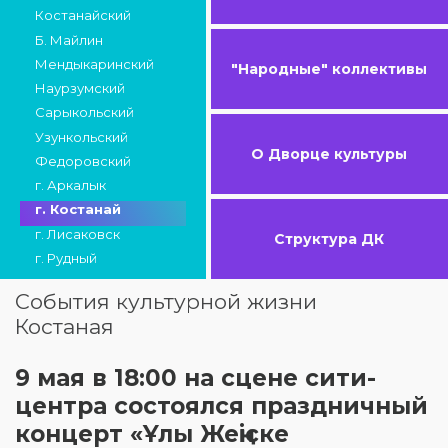
Костанайский
Б. Майлин
Мендыкаринский
"Народные" коллективы
Наурзумский
Сарыкольский
Узункольский
О Дворце культуры
Федоровский
г. Аркалык
г. Костанай
г. Лисаковск
Структура ДК
г. Рудный
События культурной жизни
Костаная
9 мая в 18:00 на сцене сити-
центра состоялся праздничный
концерт «Ұлы Жеңіске