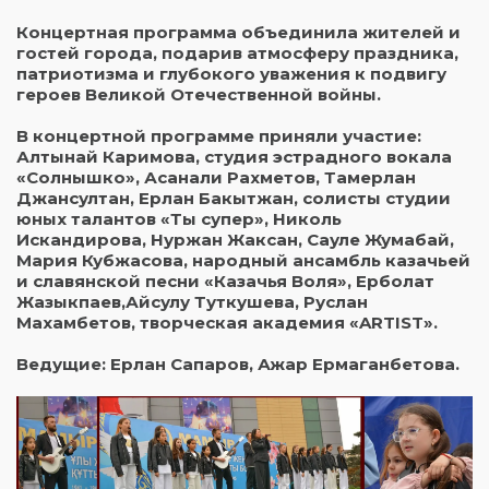
Концертная программа объединила жителей и
гостей города, подарив атмосферу праздника,
патриотизма и глубокого уважения к подвигу
героев Великой Отечественной войны.
В концертной программе приняли участие:
Алтынай Каримова, студия эстрадного вокала
«Солнышко», Асанали Рахметов, Тамерлан
Джансултан, Ерлан Бакытжан, солисты студии
юных талантов «Ты супер», Николь
Искандирова, Нуржан Жаксан, Сауле Жумабай,
Мария Кубжасова, народный ансамбль казачьей
и славянской песни «Казачья Воля», Ерболат
Жазыкпаев,Айсулу Туткушева, Руслан
Махамбетов, творческая академия «ARTIST».
Ведущие: Ерлан Сапаров, Ажар Ермаганбетова.