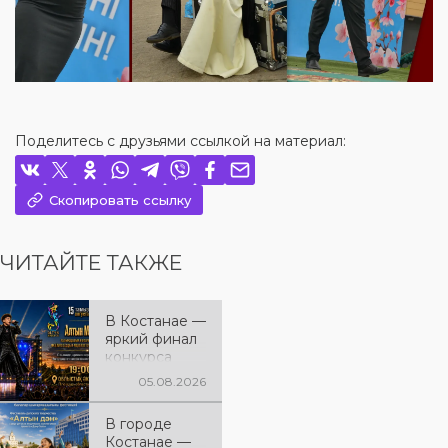
Поделитесь с друзьями ссылкой на материал:
Скопировать ссылку
ЧИТАЙТЕ ТАКЖЕ
В Костанае —
яркий финал
конкурса
«Алтын
05.08.2026
Микрофон-20
26»! 15 августа
В городе
состоятся
Костанае —
церемония