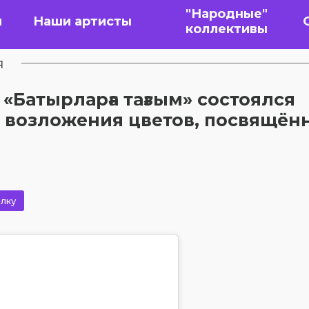
"Народные"
я
Наши артисты
коллективы
я
 «Батырларға тағзым» состоялся
 возложения цветов, посвящён
лку