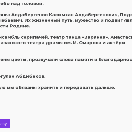
ебо над головой.
аны: Алдабергенов Касымхан Алдабергенович, Под
баевич. Их жизненный путь, мужество и подвиг яв
сти Родине.
самбль скрипачей, театр танца «Зарянка», Анастас
азахского театра драмы им. И. Омарова и актёры
ены цветы, прозвучали слова памяти и благодарнос
ргулан Абдибеков.
ую мы обязаны хранить и передавать дальше.
лку