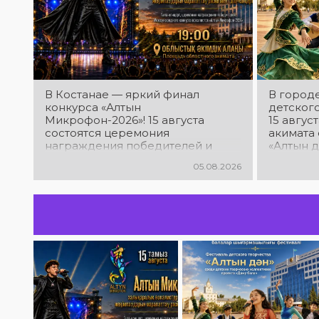
View this post on Instagram
В Костанае — яркий финал
В город
конкурса «Алтын
детского
Микрофон-2026»! 15 августа
15 авгус
состоятся церемония
акимата 
награждения победителей и
«Алтын д
гала-концерт Международного
творчес
05.08.2026
конкурса вокалистов! Вас ждут
«Даму ба
яркие выступления лучших
выступле
исполнителей, незабываемые
прекрас
эмоции и особая праздничная
зажигат
атмосфера!
праздни