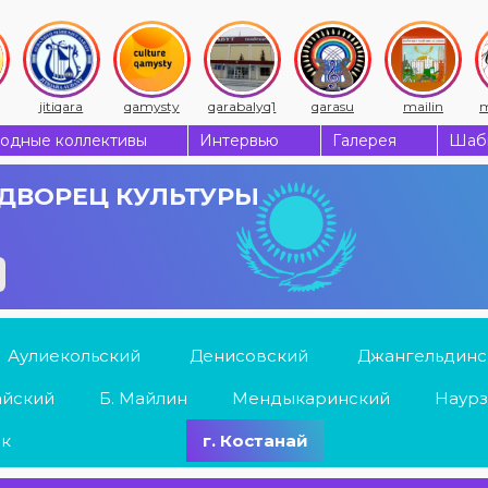
jitiqara
qamysty
qarabalyq1
qarasu
mailin
m
одные коллективы
Интервью
Галерея
Шабы
ДВОРЕЦ КУЛЬТУРЫ
Аулиекольский
Денисовский
Джангельдинс
айский
Б. Майлин
Мендыкаринский
Наурз
ык
г. Костанай