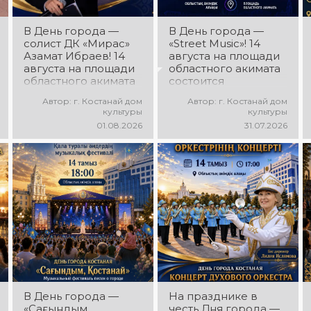
праздничное
настроение!
В День города —
В День города —
солист ДК «Мирас»
«Street Music»! 14
Азамат Ибраев! 14
августа на площади
августа на площади
областного акимата
областного акимата
состоится
состоится
концертная
Автор: г. Костанай дом
Автор: г. Костанай дом
концертная
программа
культуры
культуры
программа Азамата
молодёжных
01.08.2026
31.07.2026
Ибраева! Вас ждут
коллективов города
любимые песни,
«Street Music»! Вас
яркое выступление,
ждут современная
мощная энергия и
музыка, яркие
праздничное
выступления,
настроение!
мощная энергия и
праздничное
настроение!
В День города —
На празднике в
«Сағындым,
честь Дня города —