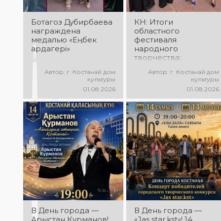
настроение!
Ботагоз Дубирбаева
КН: Итоги
награждена
областного
медалью «Еңбек
фестиваля
ардагері»
народного
творчества:
миллионы в культуру
Автор: г. Костанай дом
Автор: г. Костанай дом
культуры
культуры
01.08.2026
01.08.2026
В День города —
В День города —
Арыстан Курманов!
«Jas star.kst»! 14