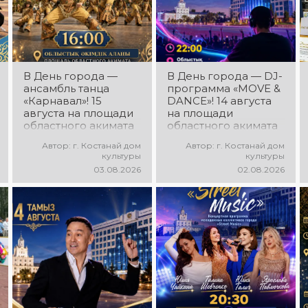
В День города —
В День города — DJ-
ансамбль танца
программа «MOVE &
«Карнавал»! 15
DANCE»! 14 августа
августа на площади
на площади
областного акимата
областного акимата
состоится
состоится
Автор: г. Костанай дом
Автор: г. Костанай дом
концертная
праздничная DJ-
культуры
культуры
программа
программа! Вас ждут
03.08.2026
02.08.2026
ансамбля танца
современные
«Карнавал»!
музыкальные хиты,
Руководитель
зажигательные
ансамбля — Шамиль
ритмы, мощная
Фахрутдинов. Вас
энергия и яркие
ждут зрелищные
эмоции!
хореографические
постановки, яркие
образы,
зажигательные
ритмы и