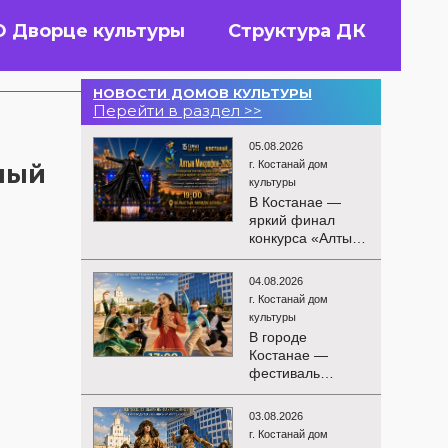
О Дворце культуры
Структура ДК
НОВОСТИ ДОМОВ КУЛЬТУРЫ
Перейти в раздел >>
05.08.2026
г. Костанай дом
ный
культуры
В Костанае —
яркий финал
конкурса «Алтын
Микрофон-2026»!
15 августа
04.08.2026
состоятся
г. Костанай дом
церемония
культуры
награждения
В городе
победителей и
Костанае —
гала-концерт
фестиваль
Международного
детского
конкурса
творчества
вокалистов! Вас
03.08.2026
«Алтын дән»! 15
ждут яркие
г. Костанай дом
августа на