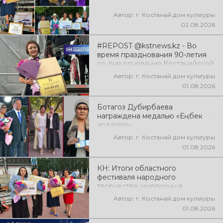
Автор: г. Костанай дом культуры
02.08.2026
#REPOST @kstnews.kz - Во
время празднования 90-летия
со дня основания Костанайской
области подвели итоги 38-го
Автор: г. Костанай дом культуры
фестиваля самодеятельного
01.08.2026
народного творчества
Ботагоз Дубирбаева
награждена медалью «Еңбек
ардагері»
Автор: г. Костанай дом культуры
01.08.2026
КН: Итоги областного
фестиваля народного
творчества: миллионы в
культуру
Автор: г. Костанай дом культуры
01.08.2026