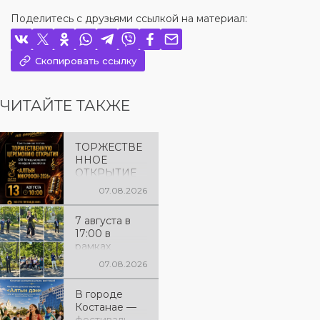
Поделитесь с друзьями ссылкой на материал:
Скопировать ссылку
ЧИТАЙТЕ ТАКЖЕ
ТОРЖЕСТВЕ
ННОЕ
ОТКРЫТИЕ
«АЛТЫН
07.08.2026
МИКРОФОН
– 2026»
7 августа в
Приглашаем
17:00 в
вас на
рамках
торжественн
исполнения
ую
07.08.2026
показателей
церемонию
КРІ в
открытия XXII
В городе
соответствии
Международ
Костанае —
с
ного