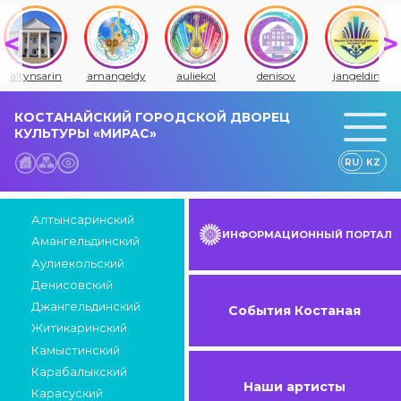
altynsarin
amangeldy
auliekol
denisov
jangeldin
КОСТАНАЙСКИЙ ГОРОДСКОЙ ДВОРЕЦ
КУЛЬТУРЫ «МИРАС»
RU
KZ
Алтынсаринский
ИНФОРМАЦИОННЫЙ ПОРТАЛ
Амангельдинский
Аулиекольский
Денисовский
Джангельдинский
События Костаная
Житикаринский
Камыстинский
Карабалыкский
Наши артисты
Карасуский