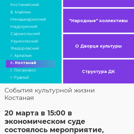
Костанайский
Б. Майлин
Мендыкаринский
"Народные" коллективы
Наурзумский
Сарыкольский
Узункольский
О Дворце культуры
Федоровский
г. Аркалык
г. Костанай
г. Лисаковск
Структура ДК
г. Рудный
События культурной жизни
Костаная
20 марта в 15:00 в
экономическом суде
состоялось мероприятие,