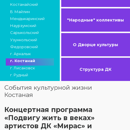
Костанайский
Б. Майлин
Мендыкаринский
"Народные" коллективы
Наурзумский
Сарыкольский
Узункольский
О Дворце культуры
Федоровский
г. Аркалык
г. Костанай
г. Лисаковск
Структура ДК
г. Рудный
События культурной жизни
Костаная
Концертная программа
«Подвигу жить в веках»
артистов ДК «Мирас» и