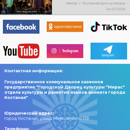
состоится праздничный
Автор: г. Костанай дом культуры
концерт ВИА «Караван»! Вас
24.07.2026
ждут любимые песни, живая
музыка, яркие эмоции и
праздничное настроение!
Контактная информация:
Государственное коммунальное казенное
предприятие "Городской Дворец культуры "Мирас"
отдела культуры и развития языков акимата города
Костаная"
Юридический адрес:
город Костанай, улица Маяковского, 119
Телефоны: