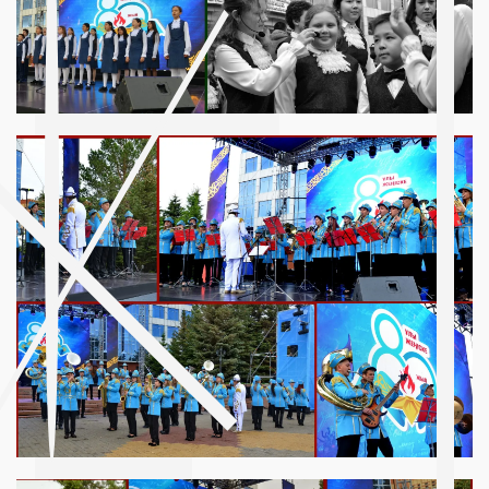
A post shared by «Мирас» қалалық мәдениет сарайы (@madeniet_miras)