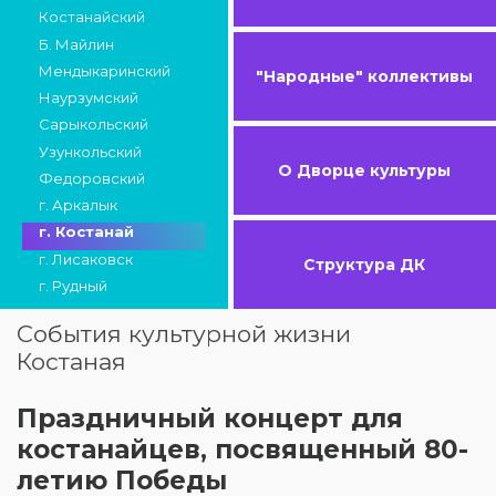
Костанайский
Б. Майлин
Мендыкаринский
"Народные" коллективы
Наурзумский
Сарыкольский
Узункольский
О Дворце культуры
Федоровский
г. Аркалык
г. Костанай
г. Лисаковск
Структура ДК
г. Рудный
События культурной жизни
Костаная
Праздничный концерт для
костанайцев, посвященный 80-
летию Победы