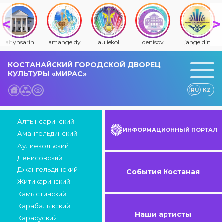
amangeldy
auliekol
denisov
jangeldin
jitiqara
КОСТАНАЙСКИЙ ГОРОДСКОЙ ДВОРЕЦ
КУЛЬТУРЫ «МИРАС»
RU
KZ
Алтынсаринский
ИНФОРМАЦИОННЫЙ ПОРТАЛ
Амангельдинский
Аулиекольский
Денисовский
Джангельдинский
События Костаная
Житикаринский
Камыстинский
Карабалыкский
Наши артисты
Карасуский