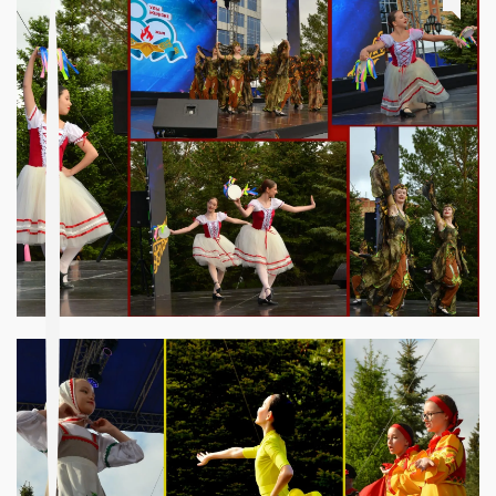
A post shared by «Мирас» қалалық мәдениет сарайы (@madeniet_miras)