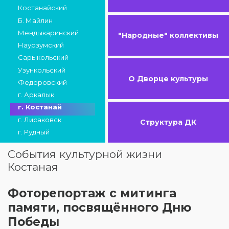
Костанайский
Б. Майлин
Мендыкаринский
"Народные" коллективы
Наурзумский
Сарыкольский
Узункольский
О Дворце культуры
Федоровский
г. Аркалык
г. Костанай
г. Лисаковск
Структура ДК
г. Рудный
События культурной жизни
Костаная
Фоторепортаж с митинга
памяти, посвящённого Дню
Победы