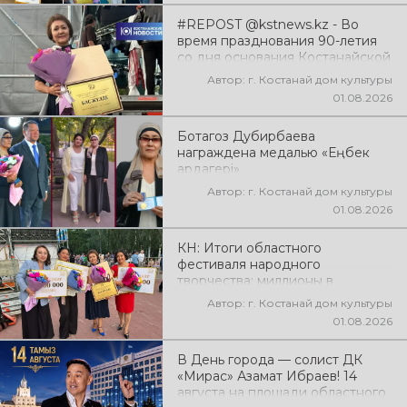
#REPOST @kstnews.kz - Во
время празднования 90-летия
со дня основания Костанайской
области подвели итоги 38-го
Автор: г. Костанай дом культуры
фестиваля самодеятельного
01.08.2026
народного творчества
Ботагоз Дубирбаева
награждена медалью «Еңбек
ардагері»
Автор: г. Костанай дом культуры
01.08.2026
КН: Итоги областного
фестиваля народного
творчества: миллионы в
культуру
Автор: г. Костанай дом культуры
01.08.2026
В День города — солист ДК
«Мирас» Азамат Ибраев! 14
августа на площади областного