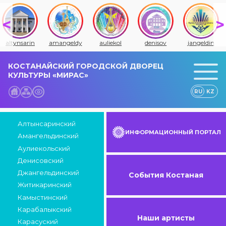
altynsarin
amangeldy
auliekol
denisov
jangeldin
КОСТАНАЙСКИЙ ГОРОДСКОЙ ДВОРЕЦ
КУЛЬТУРЫ «МИРАС»
RU
KZ
Алтынсаринский
ИНФОРМАЦИОННЫЙ ПОРТАЛ
Амангельдинский
Аулиекольский
Денисовский
Джангельдинский
События Костаная
Житикаринский
Камыстинский
Карабалыкский
Наши артисты
Карасуский