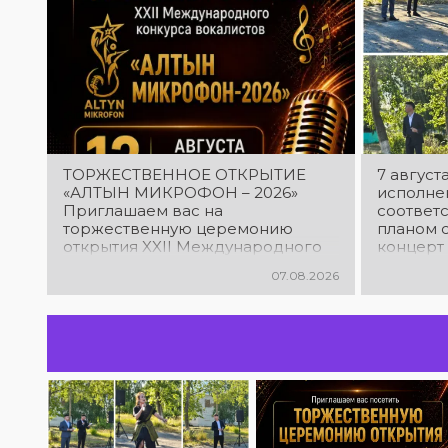
ТОРЖЕСТВЕННОЕ ОТКРЫТИЕ
7 августа
«АЛТЫН МИКРОФОН – 2026»
исполнен
Приглашаем вас на
соответ
торжественную церемонию
планом 
открытия XXII Международного
концерт
конкурса вокалистов «Алтын
экологич
07.08.2026
микрофон – 2026»! В этот день
Казахст
талантливые исполнители из
район (п
разных стран встретятся на
одной площадке, чтобы открыть
яркий праздник музыки и
творчества. Станьте свидетелями
начала большого вокального
состязания! Приходите
поддержать талантливых
исполнителей!