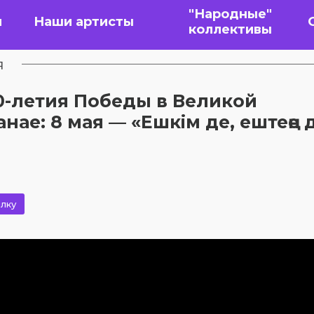
"Народные"
я
Наши артисты
коллективы
я
-летия Победы в Великой
нае: 8 мая — «Ешкім де, ештеңе 
лку