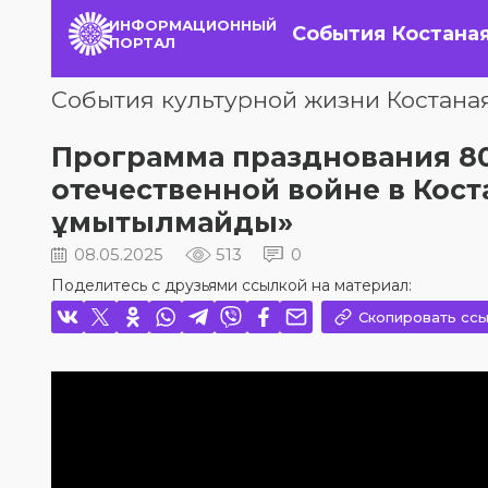
ИНФОРМАЦИОННЫЙ
События Костана
ПОРТАЛ
События культурной жизни Костана
Программа празднования 80
отечественной войне в Коста
ұмытылмайды»
08.05.2025
513
0
Поделитесь с друзьями ссылкой на материал:
Скопировать ссы