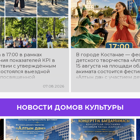
 в 17:00 в рамках
В городе Костанае — фе
ия показателей КРІ в
детского творчества «Алт
ствии с утверждённым
15 августа на площади о
состоялся выездной
акимата состоится фести
 посвященной
«Алтын дән» с участием д
еской акции «Таза
творческих коллективов
07.08.2026
ан». в Мендыкаринский
«Даму бала»! Вас ждут яр
. Красная Пресня)
выступления юных талант
прекрасные песни,
зажигательные танцы и
НОВОСТИ ДОМОВ КУЛЬТУРЫ
праздничное настроение