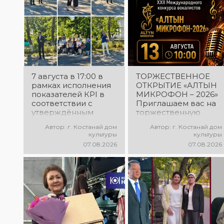
7 августа в 17:00 в
ТОРЖЕСТВЕННОЕ
рамках исполнения
ОТКРЫТИЕ «АЛТЫН
показателей КРІ в
МИКРОФОН – 2026»
соответствии с
Приглашаем вас на
утверждённым
торжественную
планом состоялся
церемонию
Автор: г. Костанай дом
Автор: г. Костанай дом
выездной концерт
открытия XXII
культуры
культуры
посвященной
Международного
07.08.2026
07.08.2026
экологической
конкурса
акции «Таза
вокалистов «Алтын
Казахстан». в
микрофон – 2026»! В
Мендыкаринский
этот день
район (п. Красная
талантливые
Пресня)
исполнители из
разных стран
встретятся на одной
площадке, чтобы