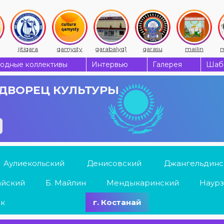
jitiqara
qamysty
qarabalyq1
qarasu
mailin
m
одные коллективы
Интервью
Галерея
Шабы
ДВОРЕЦ КУЛЬТУРЫ
Аулиекольский
Денисовский
Джангельдинс
айский
Б. Майлин
Мендыкаринский
Наурз
ык
г. Костанай