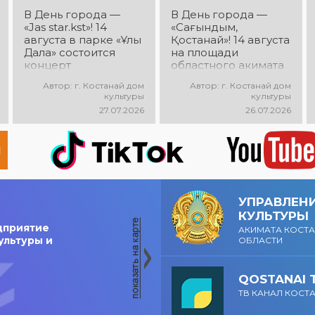
В День города —
В День города —
«Jas star.kst»! 14
«Сағындым,
августа в парке «Ұлы
Қостанай»! 14 августа
Дала» состоится
на площади
концерт
областного акимата
победителей
состоится
Автор: г. Костанай дом
Автор: г. Костанай дом
городского
музыкальный
культуры
культуры
творческого
фестиваль песен о
27.07.2026
26.07.2026
конкурса «Jas
городе «Сағындым,
star.kst»! Вас ждут
Қостанай»! Вас ждут
яркие выступления
прекрасные песни о
молодых талантов,
родном городе,
современные песни,
яркие выступления и
мощная энергия и
праздничная
праздничное
атмосфера!
УПРАВЛЕН
настроение!
КУЛЬТУРЫ
дприятие
АКИМАТА КОСТ
ультуры и
ОБЛАСТИ
QOSTANAI 
ТВ КАНАЛ КОСТ