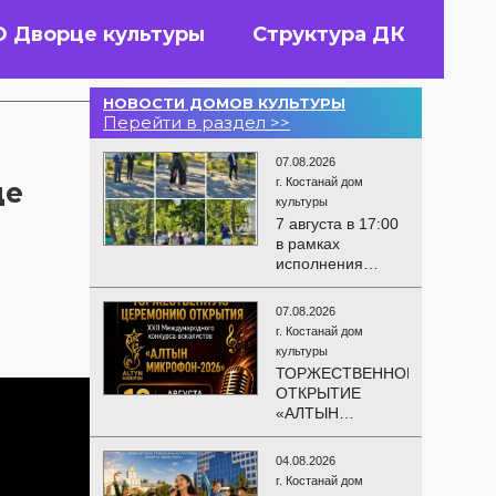
О Дворце культуры
Структура ДК
НОВОСТИ ДОМОВ КУЛЬТУРЫ
Перейти в раздел >>
07.08.2026
г. Костанай дом
де
культуры
7 августа в 17:00
в рамках
исполнения
показателей КРІ в
соответствии с
07.08.2026
утверждённым
г. Костанай дом
планом
культуры
состоялся
ТОРЖЕСТВЕННОЕ
выездной концерт
ОТКРЫТИЕ
посвященной
«АЛТЫН
экологической
МИКРОФОН –
акции «Таза
2026»
Казахстан». в
04.08.2026
Приглашаем вас
Мендыкаринский
г. Костанай дом
на