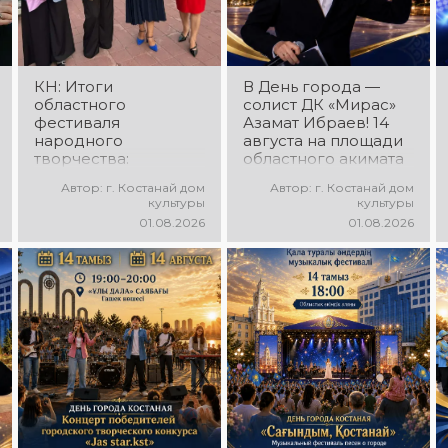
танцы и
зажигательные
праздничное
ритмы и
настроение!
праздничное
настроение!
КН: Итоги
В День города —
областного
солист ДК «Мирас»
фестиваля
Азамат Ибраев! 14
народного
августа на площади
творчества:
областного акимата
миллионы в культуру
состоится
Автор: г. Костанай дом
Автор: г. Костанай дом
концертная
культуры
культуры
программа Азамата
01.08.2026
01.08.2026
Ибраева! Вас ждут
любимые песни,
яркое выступление,
мощная энергия и
праздничное
настроение!